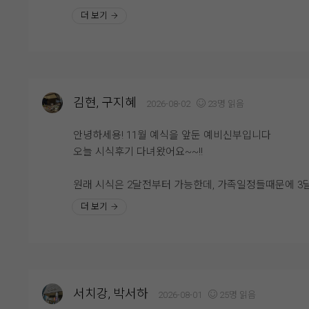
니다. 전체적으로 음식 가짓수가 정말 다양했고, 한식·중
예랑분들이라면 꼭 시식해보시는 걸 추천드려요. 직접 
더 보기
양식은 물론 샐러드, 초밥, 즉석 코너, 디저트까지 골고
을 보고 나면 훨씬 안심도 되고, 하객분들께 자신 있게 
준비되어 있어 남녀노소 누구나 취향에 맞게 식사를 즐
를 추천할 수 있을 것 같아요. 개인적으로는 양갈비와 
수 있을 것 같았습니다. 음식이 비어 있는 경우도 거의 
꼭 드셔보셨으면 좋겠습니다. 정말 만족스러웠던 웨딩
었고 회전율이 빨라 대부분 따뜻하고 신선한 상태를 유
시식 후기였습니다. ??
하고 있어 더욱 맛있게 먹을 수 있었습니다.
김현, 구지혜
2026-08-02
23명 읽음
특히 육류 메뉴는 부드럽고 촉촉했으며, 초밥과 해산물
안녕하세용! 11월 예식을 앞둔 예비신부입니다
신선해서 만족스러웠습니다. 즉석에서 바로 만들어 주
오늘 시식후기 다녀왔어요~~!!
메뉴는 따뜻하게 즐길 수 있어 더욱 좋았고, 디저트 코
는 케이크와 과일, 다양한 디저트가 준비되어 있어 식사
원래 시식은 2달전부터 가능한데, 가족일정들때문에 3
마무리까지 기분 좋게 할 수 있었습니다. 음식 간도 너
에 가능한지 양해를 구했는데 일정 맞춰주셔서 감사하
더 보기
자극적이지 않아 어르신들께서도 부담 없이 드실 수 있
잘 다녀왔습니다!!
것 같다는 점이 인상적이었습니다.
위더스웨딩홀은 롤자체도 예쁘지만 밥도 맛있다고 너무
식사뿐만 아니라 직원분들의 응대도 매우 친절했습니다
명하잖아요. 밥먹을 때 예식을 볼 수 있도록 화면도 준
빈 접시는 빠르게 정리해 주셨고, 부족한 음식은 바로바
어 있고, 홀도 프라이빗하게 준비되어 있어 너무 좋아요
채워주셔서 끝까지 쾌적한 환경에서 식사를 즐길 수 있
서치강, 박서하
2026-08-01
25명 읽음
습니다. 덕분에 하객분들도 편안하게 식사하실 수 있겠