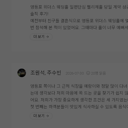
음식 종류도 다양하고, 식지 않게 따뜻한 음식 !!
는 믿음이 생겼습니다.
영등포 위더스 웨딩홀 일편단심 펠리체홀 당일 계약 성
간도 너무 쎄지 않으면서 어른들도 어린아이들도 좋아
솔직 후기!
수 있게 적당한 간으로 잘 되어 있어서 같이 시식한 가
직접 시식을 해보니 많은 분들이 위더스 뷔페를 만족스
예전부터 친구들 결혼식으로 영등포 위더스 웨딩홀에 
도 모두 만족했어요!!!!!!
게 평가하는 이유를 알 것 같았습니다. 맛과 음식 구성, 
번 참석해 본 적이 있었어요. 그때마다 홀이 너무 예뻐
비스까지 전체적으로 균형이 잘 갖춰져 있었고, 결혼식 
'나도 나중에 여기서 결혼하고 싶다' 생각했었는데, 드
더 보기
한식, 중식, 양식, 일식 그리고 후식까지 다양한 메뉴들
일 소중한 하객분들께 자신 있게 식사를 대접할 수 있
저도 위더스에서 바로 계약을 하고 왔습니다! 제 원픽은
과일과 간식들도 너무 맛있고 제일 마음에 들었던 부분
는 확신이 들었습니다. 예식뿐만 아니라 식사까지 만족
민할 것도 없이 무조건 펠리체홀이었어요. 일편단심 펠
와인과 생맥이요!!!!!!!!!
러운 웨딩그룹 위더스에서의 결혼식이 더욱 기대되며, 
체~ ^^*
식을 통해 예식에 대한 기대감도 한층 커진 뜻깊은 시
? 클래식하고 웅장한 분위기의 펠리체홀펠리체홀은 높
자유롭게 먹을 수 있도록 준비되어 있는 와인이랑 생맥
었습니다.
천고와 클래식하면서도 따뜻한 감성의 인테리어가 어
진짜로 추천입니다 꼭 한두잔씩 하고 가세요 ㅎㅎㅎㅎ
조원석, 주수빈
2026-07-30
20명 읽음
진 웅장한 분위기의 어두운 홀이에요. 높은 천고에 고
위더스에서 앞둔 예식 너무 기대중입니다~~
러운 크리스탈 샹들리에 연출이 특징입니다. 특히 신랑,
영등포 쪽이나 그 근처 식장을 예랑이와 정말 많이 다
부 입장과 퇴장에 맞춰서 샹들리에가 움직이는 극적인 
11월이 언제 올런지 빨리 결혼하고 싶네요~~~!!!!
는데 생각보다 저희 마음에 쏙 드는 곳을 찾기가 쉽지 
출이 가능해요! 식장에 들어서자마자 버진로드 주변에
어요. 저희가 가장 중요하게 생각한 조건은 세 가지였
풍성한 생화 향기가 확 풍겨서 기분이 정말 좋아졌습니
첫 번째는 하객분들이 맛있게 식사하실 수 있도록 음식
전체적으로 어두운 홀 성격이 강해서 호텔식 웨딩이나 
맛있을 것, 두 번째는 예랑이가 키가 큰 편이라 답답한 
더 보기
래식한 분위기를 선호하시는 분들께 찰떡일 것 같아요.
없이 층고가 높은 홀일 것, 세 번째는 다른 예식과 겹치
?? 화사한 신부대기실 & 세심한 서비스신부대기실은 
않는 단독층을 사용할 수 있는 곳이었어요. 이 모든 조