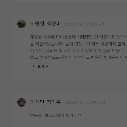
톤(계절 꽃에 따라 변동)의 화려한 꽃장식 덕분에 본식 
충족한 곳이 바로 웨딩그룹영등포였습니다. 직접 상담
냅 사진이 정말 잘 나올 것 같더라고요. 하객분들을 위
받아보니 직원분들도 친절하게 설명해 주셨고 궁금한 
핑거푸드와 음료 세팅 같은 세심한 디테일도 무척 돋보
도 하나하나 세심하게 안내해 주셔서 신뢰가 갔어요. 홀
습니다.
최원진, 최경미
2026-07-28
22명 읽음
위기도 고급스럽고 밝은 느낌이라 첫인상부터 좋았고, 
??? 맛 보장 뷔페 연회장 & 편리한 동선연회장은 하객
선도 깔끔해서 하객분들이 이용하시기에도 편리하겠다
만족도가 가장 높은 맛있는 뷔페식으로 제공됩니다. 음
웨딩홀 시식에 다녀왔는데 기대했던 것 이상으로 만족
생각이 들었습니다. 여러 곳을 비교해 본 끝에 가장 만
가짓수도 많고 실시간으로 조리되는 즉석 음들이 많아
운 시간이었습니다. 음식 가짓수가 매우 다양해서 한식,
러운 곳이라 망설임 없이 계약하게 되었고, 결혼식 당일
음식 퀄리티 걱정은 안 해도 되겠더라고요. 교통편도 5
식, 양식, 샐러드, 디저트까지 취향에 맞게 골라 먹을 수
정말 기대되고 있습니다.
선 영등포시장역 4번 출구에서 도보 1~3분 거리라 너무
었고, 전체적으로 음식이 신선하고 따뜻하게 제공되어 
리해서 마음에 쏙 들었어요. 추가로 한복과 메이크업 
있게 즐길 수 있었습니다. 특히 메인 요리의 맛과 퀄리
더 보기
다 한 빌딩 안에 모여 있어서 당일 혼주 동선과 편리함
좋아 하객분들도 충분히 만족하실 것 같다는 생각이 들
너무 좋을 것 같습니다!
습니다. 스테이크가 정말 정말 마싯었어요!! 직원분들도
식이 부족하지 않도록 수시로 확인하며 빠르게 채워 주
고, 빈 접시를 바로 정리해 주시는 등 서비스도 매우 친
고 세심했습니다. 홀 내부도 깔끔하게 관리되어 있어 
이성민, 정미홍
2026-07-28
19명 읽음
하는 동안 쾌적한 분위기를 느낄 수 있었습니다. 결혼식
일 소중한 하객분들께 맛있는 식사를 대접할 수 있을 것
영등포 위더스 시식 후기 ???
아 더욱 기대가 되었고, 전반적으로 음식과 서비스 모두
족스러운 시식이었습니다. 주변에 추천하고 싶을 만큼 