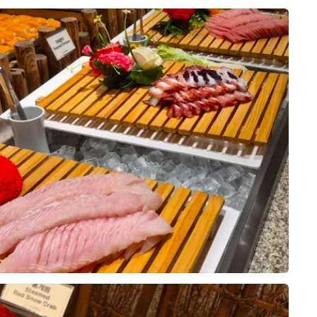
아 위더스 영등포 웨딩홀 시식에 다
동선도 복잡하지 않아 좋았습니다.
 신부의 동선이 비교적 편리하게 구
약을 결정하는 데 도움이 됐습니다.
10장
산물, 샐러드 등 메뉴 구성이 다양했고,
 크지 않아 전반적으로 만족스러웠습
했던 부분을 하나씩 설명해 주셨고,
이해하기 쉽게 안내받았습니다. 상담
않았고, 저희가 생각했던 조건과 견
, 떡 등 여러 종류가 준비되어 있어
로 계약하게 되었습니다. 실제 예식
았습니다. 메인 음식뿐 아니라 후식
잘 진행해서 밝고 화사한 아모르홀에
0
26-08-02
4명 읽음
다는 점도 마음에 들었습니다.
을 올리고 싶습니다.
점으로 계약한 이유를 남겨봐요.
도 빨리빨리 치워주시고, 음식이 부
 확인해 주셔서 편안하게 식사할 수
이었어요. 플래너님이 전문성도 있으
리는 부분들도 이해하기 쉽게 설명해
10장
요.
객분들께 무리 없이 만족스러운 식사
 같아 안심이 되었습니다. 음식 구성
 스드메, 한복, 헤어메이크업까지
체적으로 고르게 잘 준비된 시식이었
 해결 가능하다는 점이었어요. 저희