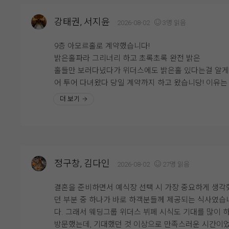
그리고 회도 정말 인상적이었어요. 신선도가 좋아서 비
연회장도 깔끔하고 쾌적했으며, 음식도 안식고 부족한 
맛이 전혀 없었고, 식감도 쫄깃해서 계속 손이 가더라고
강태권, 서지윤
2026-08-02
3명 읽음
뉴는 바로바로 채워주시고, 빈 접시도 빠르게 정리해 주
평소 회를 좋아하는 편인데, 하객분들도 충분히 만족하
서 편안하게 식사할 수 있었습니다.
것 같았어요. 다른 뷔페 메뉴들도 전체적으로 깔끔하고
9층 아모르홀로 계약했습니다!
류가 다양해서 남녀노소 누구나 맛있게 즐길 수 있을 것
밝은홀파라 그리너리 하고 초록초록 완전 밝은
시식 전엔 걱정이 많았으나 직접 시식을 해보니 그런 걱정
았습니다.
홀들만 보러다녔다가 위더스에도 밝은홀 있다는걸 알
할필요가 없었네요. 다가오는 본식이 기대됩니다!
어 투어 다녀왔다 당일 계약까지 하고 왔습니당! 이유는 홀
특히 부모님과 함께 시식을 진행했는데, 부모님께서도 
이 너무 이뻐서에오! 우드우드한 느낌과 초록초록한 느
더 보기
식 퀄리티가 생각보다 좋다고 말씀하셔서 더욱 안심이 
그리고 계약까지 하게 된 가장큰 이유는 엄청 높은 층
어요. 결혼식을 준비하면서 하객분들 식사가 가장 신경
어요! 진짜 실제로 봐야해요,, 사진이랑 보는거랑 직접 
이는 부분 중 하나였는데, 직접 먹어보니 걱정을 조금 덜
보고 느끼는거랑 다르더라구요! 그리고 또 맘에 들었던 
있었던 것 같습니다.
은 신부 입장 하는곳이 따로 있는거였어요! 저는 문뒤에
기다리는게 싫었더든요ㅠㅠ 그런 저한테 딱인곳이였구
정구창, 김다인
2026-08-02
27명 읽음
예식이 얼마 남지 않은 시점에서 웨딩홀 분위기와 연회
그 전에 본 식장을 해야겠다고 생각하고 큰 기대 없이 
까지 다시 둘러보니 결혼이 정말 실감 나더라고요. 두 
데 넢은 층고와 예쁜홀 납득가능함 금액 때문에 계약 
결혼을 준비하면서 예식장 선택 시 가장 중요하게 생각
뒤 이곳에서 소중한 분들을 모시고 식을 올린다고 생각
하게 되었네요 ㅎㅎ
던 부분 중 하나가 바로 하객분들께 제공되는 식사였습
니 설레기도 하고 긴장도 됐어요.
엘베와 주차가 힘들다는 말이 많아서 조금 걱정이지만 
다. 그래서 웨딩그룹 위더스 뷔페 시식도 기대를 많이 
그래도 아주 합리적으로 계약했다는 생각이들었어여!!
방문했는데, 기대했던 것 이상으로 만족스러운 시간이
웨딩그룹위더스 영등포에서 예식을 준비하고 계신 예신