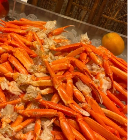
 곳에서 계약한 상태였지만, 상담 때
않아서 여기서 했어도 괜찮았겠다 싶
0
26-08-02
7명 읽음
 소개해주셨고, 원하는 날짜·시간에
정에 한몫했어요.
부와 양가 어머님을 모시고 네 명이
비신랑입니다.
하나예요. 영등포라 지방에서 오시는
시는 분들도 찾아오기 편하고, 영등
 하객분들과 섞여 식사하게 되는 건
이동 가능하거든요. 내부주차장 만차
10장
식 팀들을 위한 연회장을 따로 안내
으로 셔틀 운행해주신다고 해서 주차
기에서 천천히 맛볼 수 있었습니다.
에 친구 결혼식에 하객으로 왔을 때
었어요. 웨딩 전용 단독 빌딩이라 다
이 있어 기대가 컸는데요. 이번에는
딩에만 집중할 수 있는 환경이라는 점
노소 불편함 없이 드실 수 있을지를
 지하 B1~B8, 지상 11층 규모에
0
26-08-02
21명 읽음
, 구이류, 볶음류, 샐러드까지 최대한
~8대, 신랑신부 혼주용은 따로 있어
었고요. 특히 층마다 홀과 전용 연회
스 영등포 웨딩홀 시식에 다녀왔습니
 있어서 다른 예식 하객들과 동선이
중요한 것 중 하나가 음식이라고 생각
 기억에 남는 메뉴를 하나씩 꼽아봤습
게 진행할 수 있다는 점이 큰 장점
 방문했는데, 기대 이상으로 만족스
겨 드시지 않는 저희 어머니는 스테이