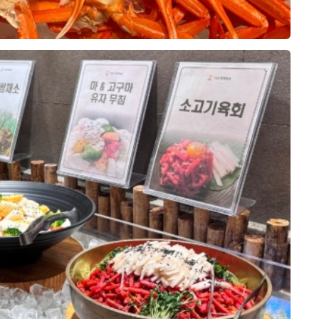
드시기 편했다고 하셨고, 신부 어머
10장
히 맛있었다고 하셨습니다. 신부는
어요. 1층 예약실·미용실·드레스샵,
양해서 누구나 취향에 맞게 즐길 수
 없던 단호박 정과를 처음 먹어봤는
 폐백실·스튜디오, 11층 폐백실·정산실
식, 양식, 중식은 물론 샐러드와 디
하네요. 고기를 좋아하는 저는 의외
 스드메를 정말 원큐에 해결할 수 있
되어 있었고, 전체적으로 음식이 깔
장 기억에 남았습니다. 평소 차가운
보기에도 좋았습니다. 특히 고기 요
데도 얇게 준비되어 씹기 부드러웠
며, 해산물도 신선해서 비린 맛 없
고기를 잘 어우러지게 해줘서 두세 번
0
26-08-02
12명 읽음
 건 홀이었어요. 상담할 때 영상이
었습니다. 따뜻하게 먹어야 하는 음식
도였습니다.
 이미지를 미리 보고 투어할 홀 2개를
 있었고, 튀김류도 바삭한 식감이 살
성!!!
데, 저희는 9층 아모르홀을 보자마자
니다.
꼽자면 찐 게 요리의 간이 생각보다
데 왜비교하나 싶을만큼 너무만족스
가 높아서 답답한 느낌이 전혀 없고,
놀라셨다는 정도인데, 그 외에는 네
함까지 후회없을거에요ㅜㅜ 근데 위
 되어 있는 게 특이했어요. 실제로
이었습니다. 다양한 케이크와 과일,
식사였습니다.
!!!!!!!
밭에 있는 느낌이라 화려하기보단 깔
 식사를 마무리하기 좋았고, 전체적
10장
 오늘 먹고와서 기절하는줄..
딱 저희 취향이었고, 샹들리에와 버
 않아 어르신부터 젊은 하객까지 모
희가 계약한 펠리체홀에 예식이 없어
 클리어 해버리고
진도 고급스럽게 나올 것 같았어요.
있을 것 같았습니다.
수 있었습니다. 어두운 홀에 웅장한
거릴사람인데 3접시나 먹었다니까
 연출해서 보여주셔서 예식 당일 느
 장식이 어우러진 모습이 정말 멋있
 자리를 맡아주는 친구와도
있었던 것도 결정에 확신을 더해줬어
서비스가 정말 좋았습니다. 음식이
샹들리에가 내려오는 연출까지 직접 보
세상 이친구도 만족
채워 주셨고, 사용한 접시도 빠르게 정
 비로소 실감 났습니다. 어머님들도
가진 친군데 만족에 손가락을 치켜올
 식사할 수 있었습니다. 직원분들이
0
26-07-30
18명 읽음
요. 그 순간이 너무 멋져서 사진으
룹위더스와 계약하게 됐어요. 여러모
는 모습에서 결혼식 당일에도 하객분