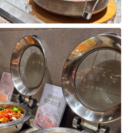
니다. 시식과 홀 투어 모두 만족스러
이인지라 결혼식 열심히 참석해서 다
생각해요!
 주실 것이라는 믿음이 들었습니다.
기입니다 :)
욱 기대되는 하루였습니다.
요리로 나오는곳보단 뷔페를 선호햇
자면 위더스가 일등이랄까요 모든 음
위더스 영등포를 선택하길 정말 잘했
서 가장 먼저 알아본 것이 웨딩홀이
고 보기만 해도 배가고플정도였고 한
. 음식의 맛과 종류, 서비스, 연회장
에 다 먹고싶은데 그럼 접시를 한번
 만족도가 높았고, 하객분들도 맛있
10장
거같아서
억을 남기실 것 같아 더욱 기대됩니
 건 교통, 하객분들이 만족하실 식
세상바빳어요
시는 예비 신랑·신부님들께도 음식을
런한 사람인줄 몰랏ㅎㅎㅎㅎ
 한 번쯤 시식해 보시길 추천드리고
투어해 봤지만, 최종적으로는 영등포
엄청난 포커스를 두는 시점이라
약하게 되었어요.
는데 뭐하러 신경썻나 싶었어요ㅜㅜ
 걱정ㅜㅜㅋㅋㅋㅋㅋㅋ
0
07-28
20명 읽음
부분은 교통과 접근성이었습니다.
인 웨딩홀 고르시려면!!
역 모두 이용할 수 있어 대중교통으
, 양가 부모님 모두 매우 만족하셨
편하게 방문하실 수 있을 것 같았고,
띄어서 처음 오시는 분들도 쉽게 찾을
가 부모님까지 모두6명이 갔는데
니다.
된 연회장 덕분에 동선이 편리했고,
10장
로 퀄리티가 좋았어요.
은 층고가 가장 인상적이었습니다.
??
사진보다 훨씬 웅장한 느낌이었어요!
보태자면, 테이블 간 간격이 조금만