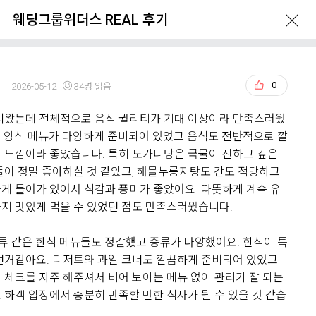
웨딩그룹위더스 REAL 후기
빈
0
2026-05-12
34명 읽음
녀왔는데 전체적으로 음식 퀄리티가 기대 이상이라 만족스러웠
ERVATION
GUIDE
LOCATION
식, 양식 메뉴가 다양하게 준비되어 있었고 음식도 전반적으로 깔
 느낌이라 좋았습니다. 특히 도가니탕은 국물이 진하고 깊은
들이 정말 좋아하실 것 같았고, 해물누룽지탕도 간도 적당하고
게 들어가 있어서 식감과 풍미가 좋았어요. 따뜻하게 계속 유
지 맛있게 먹을 수 있었던 점도 만족스러웠습니다.
치류 같은 한식 메뉴들도 정갈했고 종류가 다양했어요. 한식이 특
던거같아요. 디저트와 과일 코너도 깔끔하게 준비되어 있었고
What's New
 체크를 자주 해주셔서 비어 보이는 메뉴 없이 관리가 잘 되는
 하객 입장에서 충분히 만족할 만한 식사가 될 수 있을 것 같습