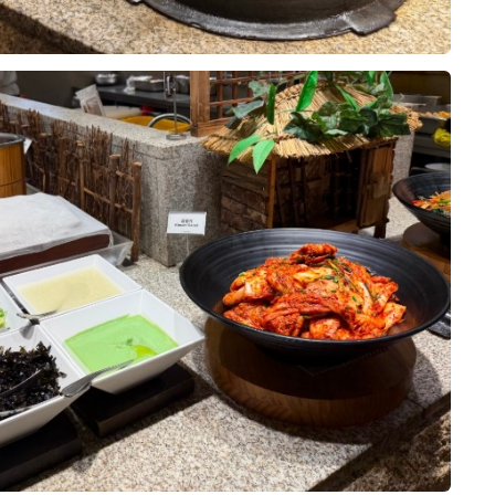
0
26-08-04
7명 읽음
르홀을 방문한 뒤 상담을 받고 계약
여러 웨딩홀을 알아보면서 가장 중요
홀 분위기와 신부대기실, 실제 예식
습니다.
10장
 밝고 화사한 분위기라 처음 들어갔
었습니다. 어두운 홀보다는 자연스럽
을 원했는데, 아모르홀이 제가 생각
습니다. 홀 내부도 깔끔하게 정돈된
 영상으로 보았을 때도 신랑 신부가
0
26-08-02
14명 읽음
습니다.
 않고 깔끔했으며, 신부대기실에서