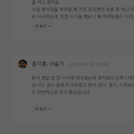
을 하고 왔어요
좋았습니다.
사실 예식장을 계약할 때 가장 궁금했던 부분 중 하나가
로 식사였는데, 직접 시식을 해보니 왜 하객분들이 식사
뷔페 동선도 넓고 쾌적해서 사람들이 몰려도 크게 불편
중요하게 생각하는지 알겠더라고요.
더 보기
지 않았고, 음식 종류도 한식·양식·해산물 등 골고루 갖
있어 남녀노소 모두 만족할 만한 구성이라고 느꼈습니다
시식은 미리 예약 후 진행됐고, 직원분들께서 친절하게 
무엇보다 음식의 신선도와 관리 상태가 좋아 하객분들
내해주셔서 편하게 둘러볼 수 있었어요.
만족하실 것 같다는 생각이 들었습니다.
연회장 내부도 넓고 깔끔하게 관리되어 있었고, 테이블 
격도 여유로워서 하객분들이 식사하시기에 불편함이 
결혼식은 식사가 중요한 부분인데, 영등포 위더스 뷔페
윤지훈, 이슬기
2026-08-02
2명 읽음
것 같다는 생각이 들었습니다.
맛과 종류, 청결까지 모두 만족스러웠던 곳이라 안심하
하객분들을 모실 수 있을 것 같습니다. 개인적으로는 
본식 한달 반 전 시식에 다녀왔는데 생각보다 만족스러
다양한 메뉴가 준비되어 있었는데, 그중에서도 가장 기
물과 회 코너가 가장 만족스러웠고, 전체적으로 재방문 
습니다. 음식 종류가 다양했고 한식, 양식, 중식, 디저트까
에 남았던 건 양갈비와 회였어요. 먼저 양갈비는 생각
사가 있을 정도로 만족한 시식이었습니다.
지 전반적으로 맛이 좋았습니다.
훨씬 부드러웠고 잡내가 전혀 느껴지지 않았어요. 육즙
풍부하고 고기가 촉촉해서 한입 먹자마자 "이건 꼭 다시
특히 스테이크가 안질기고 부드러워서 세번이나 먹었네
더 보기
고 싶다"라는 생각이 들 정도였어요.
요..^^ 거기다 보쌈 묵은지는 팔면 사고싶을정도로.. 메
웨딩홀 음식이라고 해서 큰 기대를 하지 않았는데, 전문
외에도 사이드 하나하나에도 신경쓴 모습이 보여서 하
스토랑 못지않은 맛이라 정말 만족스러웠습니다.
들도 식사만큼은 만족하시겠다는 생각이 들었습니다.