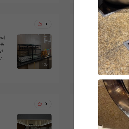
스
홀을 선택할때, 층고가
제발 강추!!!!!!! 
을
더 넓었으면 하객들이
한
어두운 홀이지만 너무
해주셔서 더 설레는 준비
부분
것 같고, 디저트 종류
였
데
감사합이다 위더스????
 분
까지 더욱 완벽했을 
저희 생각과 딱 맞는 
윤종균, 김아름
0
20
동
들의
는
하지만 이러한 부분들
식
한 층에 한 개의 홀만
스러
웨딩을 준비하면서 가
족스
다.
서
화 장식과 조명도 과
 중
바로 하객 식사였어요.
도
다수가 선택한 위더스인
호
 있
더스 영등포 시식에 
해 주셨구요.
 편
그리고 결혼식을 준비
맛
라 만족스러웠습니다.
요즘 고물가 시대에 좋
샵이
중 하나가 식사였는데
10장
티가
더 보기
본을 잘 지켜주는 웨
이
위더스는 음식 만족도
었
시식은 예약한 시간에
저희의 선택이 하객들
직접 둘러봤을 때도 
 음
게 자리까지 안내해 
식 준비를 잘 마쳐보겠
고 있다는 느낌을 받았
셨
은 깔끔하게 관리되고
아직 시식 전이지만 기
절하
있어 보기만 해도 먹
식사
김동현, 김해인
0
20
상담을 진행해주신 직
 당
가장 마음에 들었던 점
웨딩홀도 실제로 볼 수
 같
이었어요. 한식, 중식,
8월 말 예식을 앞두고
되는지 상세하게 보여
 만
까지 골고루 준비되어
막 점검을 하는 마음
웨딩홀 투어를 많이 가
좋
있을 것 같았습니다.