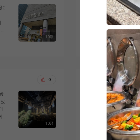
로도 남겨 함께 첨부합
저도 이제 나이가 나
로 좋은 선택이었다고 
들을 세심하게 배려해
공O
영등포 위더스 계약 후
웠고, 9월 본식이 더
할
녀봣는데 솔직히 코스
족들
고 뷔페중에서도 고르
럽
시식을 마치고 나니 
몇
결혼 준비를 시작하면
식이 깔끔하고 정갈하
서
다는 생각이 들었습니다
서
었습니다.
접시에 다담아 한꺼번
당
분위기까지 전체적으로
10장
디어
더 보기
에 10개는 들어야할
겠다
게 식사하시며 좋은 기
 고
가장 중요하게 생각했던
은
먹고퍼오고 하느라 
스
다. 결혼식을 준비하
리
사?였습니다.
전 제가 이렇게 부지
시
중요하게 생각하신다면
여러 웨딩홀을 직접 
요즘 식보다 음식에 
간이
싶습니다.
은
위더스 메리엘홀로 계
은
음식이 제일 신경쓰였
우러
ㅎㅎ
이렇게 완벽한걸 괜한
김강, 이정희
0
2026-
급스
가장 마음에 들었던 
다들 하루뿐이고 한번뿐
 신
영등포시장역과 영등포
위더스!!!!
녀봤
결론부터 말씀드리자면
연
로 오시는 하객분들이 
1.합리적인가격!!!!!
않았
습니다.
서
건물도 워낙 눈에 잘 
2.맛있는 음식!!!!!!
는데
저희는 신랑신부, 양
다.
수 있다는 점이 좋았습
3.단독건물!!!!
이
무엇보다 층별로 분리
클
4.넓은 주차장!!!!!
10장
느낌
음식 역시 기대 이상으
더 보기
홀을 둘러보면서는 높
5.직원분들의 친절함!!!!
지
핑크
실제로 들어가 보니 
건을
개인적인 욕심을 조금 