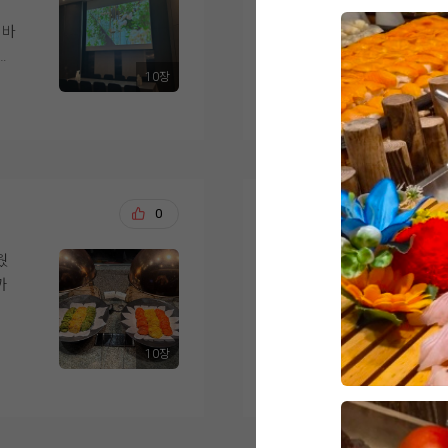
결혼식이 얼마 남지 않
예식장으로 이동하는 
 바
녀왔습니다.
하객들의 이동과 신랑
를
하
성되어 있다는 점도 계
10장
한식, 중식, 양식, 해
더 보기
춰져
음식마다 맛의 편차가
.
상담 과정에서는 궁금
안
니다.
도
견적과 포함 사항도 
분위기가 부담스럽지 
간
디저트도 과일, 케이크
적도 잘 맞아 최종적으
없을
식사를 마무리하기 좋
는
일까지 남은 준비도 
오상철, 이예림
0
20
까지 선택지가 다양하
고
서 만족스러운 결혼식
해산
웠
웨딩그룹위더스 영등포
억
직원분들께서 빈 접시
의
보다
족하지 않도록 수시로
가장 큰 이유는 상담
도
있었습니다.
시고, 처음이라 헷갈
 먹
10장
주셔서 믿음이 갔거든
더 보기
직접 시식해 보니 하
인
 레
를 대접할 수 있을 것
객분
두 번째는 웨딩그룹이라
과 맛, 서비스까지 전
필요하면 한 곳에서 다
습니다.