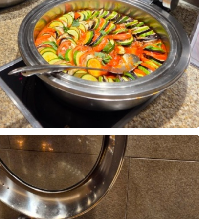
 높고 버진로드가 길었으면 좋겠다.
상담받을때부터 너무 친절하고 상세히 설명
 이동하거나 식사하기에 더욱 편했을
 어둡진 않았으면 좋겠다 생각했었는
과정이었어요!!!!!
도 조금 더 다양했다면 식사의 마무리
????
것이라는 생각이 들었습니다.
곳이였어요!!
0
26-07-28
22명 읽음
은 정말 작은 아쉬움에 불과했습니
 운영되는 단독홀이고, 전체적으로 생
장 중요하게 생각했던 것 중 하나가
하지 않으면서 고급스럽더라구용
 그래서 본식을 앞두고 웨딩그룹 위
 만큼, 주위 분들도 맛있다를 남발
다녀왔는데, 전체적으로 기대 이상이
하면서 가장 중요하게 생각했던 것
은 퀄리티의 음식은 기본인데, 그 기
,
10장
딩홀이었습니다.
가 높다는 후기가 많았고, 연회장을
 맞춰 방문했고, 직원분들이 친절하
의 즐거움으로까지 이어지길 바라며!
음식 구성과 공간이 깔끔하게 관리되
주셔서 첫인상부터 좋았어요. 연회장
습니다.
습니다.
 있었고, 음식도 정갈하게 진열되어
대가 많이 됩니다!
음직스러웠습니다.
0
26-07-28
20명 읽음
원분도 정말 친절하셨습니다.
은 음식 종류가 정말 다양하다는 것
 있었고, 타이밍 좋게 조명도 어떻게
 양식, 일식은 물론 샐러드와 디저트
 있는 예신이라 결혼식 준비의 마지
주셨어요!
 있어서 남녀노소 누구나 만족할 수
으로 위더스 영등포 시식에 다녀왔습
기도 했었고, 위더스 뒤에 더 다녀올
 특히 갈비찜과 스테이크는 부드럽고