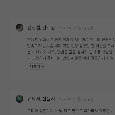
김민철, 김서윤
2026-08-04
7명 읽음
영등포 위더스 웨딩홀 뷔페를 시식하고 왔는데 전체적
만족도가 높았습니다. 가장 인상 깊었던 건 해산물 코
는데, 대게와 새우, 홍합은 물론 참치와 연어 등 다양한 
가 신선하게 준비되어 있었고 얼음 위에 깔끔하게 진열
어 있어 보기에도 좋았습니다. 회도 두툼하게 썰려 있어
더 보기
감이 좋았고 비린내 없이 신선해서 여러 번 가져다 먹
니다.
한식 코너도 다양하게 구성되어 있었는데 김치와 무침류
쌈채소 등 기본 반찬이 정갈하게 준비되어 있었고, 전체
유희재, 신윤서
2026-08-03
4명 읽음
으로 간이 자극적이지 않아 부담 없이 즐길 수 있었습니
음식이 비어 있는 경우도 거의 없었고 직원분들이 계속
드디어 결혼식이 두 달 정도 앞으로 다가와서 웨딩홀 
서 채워주셔서 마지막까지 깔끔한 상태가 유지되는 점