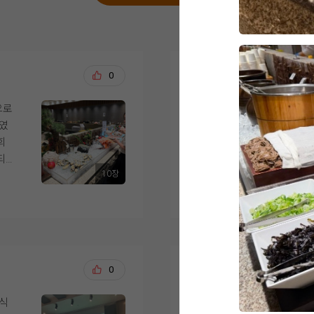
강문수, 조효정
0
20
으로
위더스 영등포점 아모
너였
까지 진행했습니다. 
회
하게 생각했던 부분은 
되
당일의 이동 동선이었
10장
 식
더 보기
었습
아모르홀은 전체적으로
을 때부터 마음에 들
고 따뜻한 느낌의 예식
,
했던 이미지와 잘 맞았
적
느낌이었고, 사진이나
전재영, 서혜연
0
20
다.
화사하게 나올 것 같았
해
시식
안녕하세요,
도
신부대기실도 답답하지