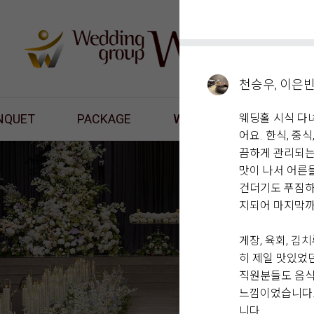
천승우, 이은
NQUET
PACKAGE
WHAT'S NEW
웨딩홀 시식 다
RES
어요. 한식, 중
끔하게 관리되는
맛이 나서 어른
건더기도 푸짐하
지되어 마지막까
게장, 육회, 김
히 제일 맛있었
직원분들도 음식
느낌이었습니다.
니다.