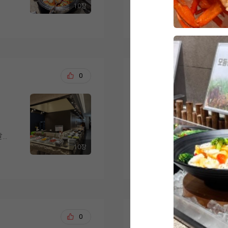
크가 부드럽게 구워져 
10장
식·
맛
더 보기
님께서는 전복죽이 특
층 구성도 마음에 들었
루
먼저 음식 가짓수가 다
식사
다른 뷔페에서는 본 적
3~5층 연회장, 10층
길
있을 것 같았습니다. 한
회는
데 기대 이상이었다고 
·행정실로 되어 있어서
없
저트까지 골고루 준비
홀
로 우삼겹 샐러드가 가
는 구조였거든요.
지
끔하게 진열되어 있어 
고기를 좋아하지 않는
리는 부드럽고 촉촉했으
고, 드레싱이 채소와 
송용석, 석정애
0
20
무엇보다 결정적이었던
이 맛있게 먹을 수 있
더 가져다 먹었을 정
랑 사전 안내로 각 홀
도
은 온도가 잘 유지되어
저희도 드디어 위더스 입
직접 골라볼 수 있었는
시는
아 있어 만족스러웠습
한 가지 아쉬운 점을 
웨딩홀을 보고 여러군
마음을 정했어요. 층고
너에
세서 어머님들이 조금 
러운 홀컨디션에 섬세
천장이 격자 대들보처럼
 후
디저트 코너도 인상적
명 모두 만족스러운 
달전
더스는 웨딩홀도 기가막힌데
보면 그리너리하고 꽃
무
음료가 준비되어 있어
10장
게도
음식이 도레미쳣습니다
끔한 채플식 분위기가 
더 보기
을
으로 음식 간이 과하지
식사 후에는 마침 저
입짧은 제 남편 3접시
진로드 연출 덕분에 사
두 부담 없이 드실 수 
홀도 여유롭게 둘러볼 
원래면 한접시에 휘청
조명·음악까지 실제로
샹들리에와 수많은 꽃
 유
요..?결혼식에 중요한
낌을 미리 그려볼 수 
.
무엇보다 직원분들의 
었고, 신부 입장 때 
비되
같이 다녀왓는데 세상
요.
로
비어 있는 곳은 바로 
고 나니 결혼한다는 게
거의 미슐랭 입맛을 
었
리해 주셔서 쾌적하게
박태욱, 정조원
0
20
같은 마음이셨다고 하네
렷어요ㅋㅋㅋㅋㅋㅋ
이런 이유들로 웨딩그
다
친절하게 응대해 주시