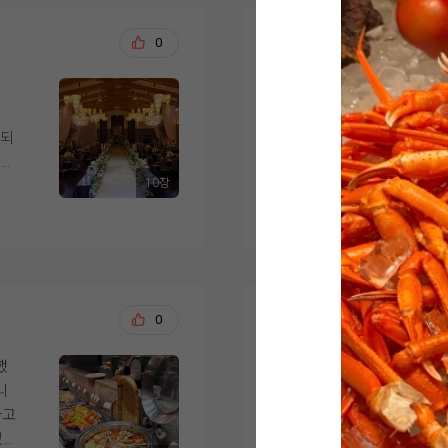
는 스드메를 이미 다른
린
메
들은 금액도 나쁘지 
요.
백승덕, 이새별
0
20
셔
었어요. 웨딩링 업체도
실
예약 가능했던 것도 결
 종
9월 예식을 앞두고 신
 같
서 시식을 다녀온 예
위치도 계약 이유 중 
게되
하객뿐 아니라 서울 사
방문 전에는 당일 예식
포시장역에서 도보로 
음
10장
낌
아닌지 걱정했는데, 시
더 보기
시엔 외부 영남주차장
됐
고였
해 주셔서 편안한 분위
걱정도 덜었어요.
 쓰
가서
 수
점
사실 이곳 뷔페는 예전
건물 자체도 마음에 들
서
인상 깊게 먹었던 기억
른 용도 시설 없이 웨
요!
저희 하객분들이 남녀
이 확실히 다르더라구요.
서창희, 채아린
0
20
장
왔는
생각하며 사시미, 초밥
하객용 엘리베이터만 7
달
까지
다양하게 맛봤습니다.
서 동선도 잘 짜여 있
했
결혼식을 앞두고 위더
하
장이 하나씩 배치되어
니
다. 하객분들께 가장 
ㅜ
식사 후 네 명이 각자
섞이지 않고 프라이빗하
하고
해서 기대를 많이 하고
니다. 평소 고기를 즐
이라고 느꼈어요.
었습
러운 시간이었습니다.
,