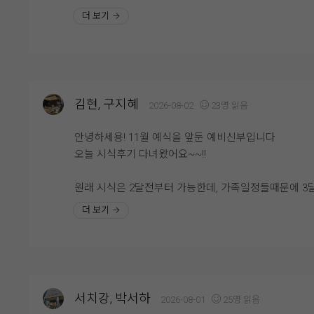
니다. 전체적으로 음식 가짓수가 정말 다양했고, 한식·중
예랑분들이라면 꼭 시식해보시는 걸 추천드려요. 직접 
더 보기
양식은 물론 샐러드, 초밥, 즉석 코너, 디저트까지 골고
을 보고 나면 훨씬 안심도 되고, 하객분들께 자신 있게 
준비되어 있어 남녀노소 누구나 취향에 맞게 식사를 즐
를 추천할 수 있을 것 같아요. 개인적으로는 양갈비와 
수 있을 것 같았습니다. 음식이 비어 있는 경우도 거의 
꼭 드셔보셨으면 좋겠습니다. 정말 만족스러웠던 웨딩
었고 회전율이 빨라 대부분 따뜻하고 신선한 상태를 유
시식 후기였습니다. ??
하고 있어 더욱 맛있게 먹을 수 있었습니다.
김현, 구지혜
2026-08-02
23명 읽음
특히 육류 메뉴는 부드럽고 촉촉했으며, 초밥과 해산물
안녕하세용! 11월 예식을 앞둔 예비신부입니다
신선해서 만족스러웠습니다. 즉석에서 바로 만들어 주
오늘 시식후기 다녀왔어요~~!!
메뉴는 따뜻하게 즐길 수 있어 더욱 좋았고, 디저트 코
는 케이크와 과일, 다양한 디저트가 준비되어 있어 식사
원래 시식은 2달전부터 가능한데, 가족일정들때문에 3
마무리까지 기분 좋게 할 수 있었습니다. 음식 간도 너
에 가능한지 양해를 구했는데 일정 맞춰주셔서 감사하
더 보기
자극적이지 않아 어르신들께서도 부담 없이 드실 수 있
잘 다녀왔습니다!!
것 같다는 점이 인상적이었습니다.
위더스웨딩홀은 롤자체도 예쁘지만 밥도 맛있다고 너무
식사뿐만 아니라 직원분들의 응대도 매우 친절했습니다
명하잖아요. 밥먹을 때 예식을 볼 수 있도록 화면도 준
빈 접시는 빠르게 정리해 주셨고, 부족한 음식은 바로바
어 있고, 홀도 프라이빗하게 준비되어 있어 너무 좋아요
채워주셔서 끝까지 쾌적한 환경에서 식사를 즐길 수 있
서치강, 박서하
2026-08-01
25명 읽음
습니다. 덕분에 하객분들도 편안하게 식사하실 수 있겠