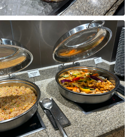
0
26-08-04
7명 읽음
르홀을 방문한 뒤 상담을 받고 계약
여러 웨딩홀을 알아보면서 가장 중요
홀 분위기와 신부대기실, 실제 예식
습니다.
10장
 밝고 화사한 분위기라 처음 들어갔
었습니다. 어두운 홀보다는 자연스럽
을 원했는데, 아모르홀이 제가 생각
습니다. 홀 내부도 깔끔하게 정돈된
 영상으로 보았을 때도 신랑 신부가
0
26-08-02
14명 읽음
습니다.
 않고 깔끔했으며, 신부대기실에서