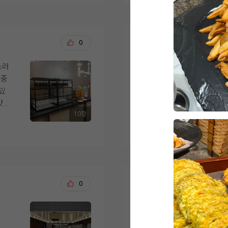
스
홀을 선택할때, 층고가
제발 강추!!!!!!! 
을
더 넓었으면 하객들이
한
어두운 홀이지만 너무
해주셔서 더 설레는 준비
부분
것 같고, 디저트 종류
였
데
감사합이다 위더스????
 분
까지 더욱 완벽했을 
저희 생각과 딱 맞는 
윤종균, 김아름
0
20
동
들의
는
하지만 이러한 부분들
식
한 층에 한 개의 홀만
스러
웨딩을 준비하면서 가
족스
다.
서
화 장식과 조명도 과
 중
바로 하객 식사였어요.
도
다수가 선택한 위더스인
호
 있
더스 영등포 시식에 
해 주셨구요.
 편
그리고 결혼식을 준비
맛
라 만족스러웠습니다.
요즘 고물가 시대에 좋
샵이
중 하나가 식사였는데
10장
티가
더 보기
본을 잘 지켜주는 웨
이
위더스는 음식 만족도
었
시식은 예약한 시간에
저희의 선택이 하객들
직접 둘러봤을 때도 
 음
게 자리까지 안내해 
식 준비를 잘 마쳐보겠
고 있다는 느낌을 받았
셨
은 깔끔하게 관리되고
아직 시식 전이지만 기
절하
있어 보기만 해도 먹
식사
김동현, 김해인
0
20
상담을 진행해주신 직
 당
가장 마음에 들었던 점
웨딩홀도 실제로 볼 수
 같
이었어요. 한식, 중식,
8월 말 예식을 앞두고
되는지 상세하게 보여
 만
까지 골고루 준비되어
막 점검을 하는 마음
웨딩홀 투어를 많이 가
좋
있을 것 같았습니다.