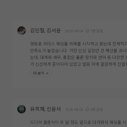
김민철, 김서윤
2026-08-04
7명 읽음
영등포 위더스 웨딩홀 뷔페를 시식하고 왔는데 전체적
만족도가 높았습니다. 가장 인상 깊었던 건 해산물 코
는데, 대게와 새우, 홍합은 물론 참치와 연어 등 다양한 
가 신선하게 준비되어 있었고 얼음 위에 깔끔하게 진열
어 있어 보기에도 좋았습니다. 회도 두툼하게 썰려 있어
더 보기
감이 좋았고 비린내 없이 신선해서 여러 번 가져다 먹
니다.
한식 코너도 다양하게 구성되어 있었는데 김치와 무침류
쌈채소 등 기본 반찬이 정갈하게 준비되어 있었고, 전체
유희재, 신윤서
2026-08-03
4명 읽음
으로 간이 자극적이지 않아 부담 없이 즐길 수 있었습니
음식이 비어 있는 경우도 거의 없었고 직원분들이 계속
드디어 결혼식이 두 달 정도 앞으로 다가와서 웨딩홀 
서 채워주셔서 마지막까지 깔끔한 상태가 유지되는 점