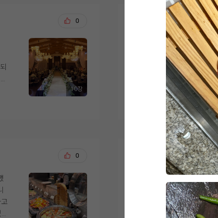
는 스드메를 이미 다른
린
메
들은 금액도 나쁘지 
요.
백승덕, 이새별
0
20
셔
었어요. 웨딩링 업체도
실
예약 가능했던 것도 결
 종
9월 예식을 앞두고 신
 같
서 시식을 다녀온 예
위치도 계약 이유 중 
게되
하객뿐 아니라 서울 사
방문 전에는 당일 예식
포시장역에서 도보로 
음
10장
낌
아닌지 걱정했는데, 시
더 보기
시엔 외부 영남주차장
됐
고였
해 주셔서 편안한 분위
걱정도 덜었어요.
 쓰
가서
 수
점
사실 이곳 뷔페는 예전
건물 자체도 마음에 들
서
인상 깊게 먹었던 기억
른 용도 시설 없이 웨
요!
저희 하객분들이 남녀
이 확실히 다르더라구요.
서창희, 채아린
0
20
장
왔는
생각하며 사시미, 초밥
하객용 엘리베이터만 7
달
까지
다양하게 맛봤습니다.
서 동선도 잘 짜여 있
했
결혼식을 앞두고 위더
하
장이 하나씩 배치되어
니
다. 하객분들께 가장 
ㅜ
식사 후 네 명이 각자
섞이지 않고 프라이빗하
하고
해서 기대를 많이 하고
니다. 평소 고기를 즐
이라고 느꼈어요.
었습
러운 시간이었습니다.
,