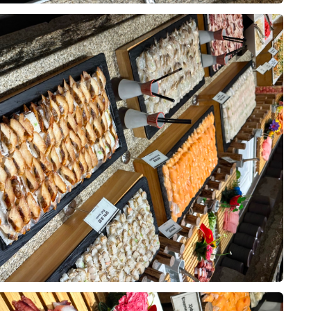
아 위더스 영등포 웨딩홀 시식에 다
동선도 복잡하지 않아 좋았습니다.
 신부의 동선이 비교적 편리하게 구
약을 결정하는 데 도움이 됐습니다.
10장
산물, 샐러드 등 메뉴 구성이 다양했고,
 크지 않아 전반적으로 만족스러웠습
했던 부분을 하나씩 설명해 주셨고,
이해하기 쉽게 안내받았습니다. 상담
않았고, 저희가 생각했던 조건과 견
, 떡 등 여러 종류가 준비되어 있어
로 계약하게 되었습니다. 실제 예식
았습니다. 메인 음식뿐 아니라 후식
잘 진행해서 밝고 화사한 아모르홀에
0
26-08-02
4명 읽음
다는 점도 마음에 들었습니다.
을 올리고 싶습니다.
점으로 계약한 이유를 남겨봐요.
도 빨리빨리 치워주시고, 음식이 부
 확인해 주셔서 편안하게 식사할 수
이었어요. 플래너님이 전문성도 있으
리는 부분들도 이해하기 쉽게 설명해
10장
요.
객분들께 무리 없이 만족스러운 식사
 같아 안심이 되었습니다. 음식 구성
 스드메, 한복, 헤어메이크업까지
체적으로 고르게 잘 준비된 시식이었
 해결 가능하다는 점이었어요. 저희