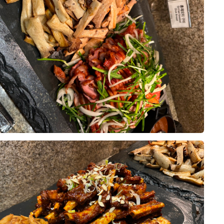
니다. 시식과 홀 투어 모두 만족스러
이인지라 결혼식 열심히 참석해서 다
생각해요!
 주실 것이라는 믿음이 들었습니다.
기입니다 :)
욱 기대되는 하루였습니다.
요리로 나오는곳보단 뷔페를 선호햇
자면 위더스가 일등이랄까요 모든 음
위더스 영등포를 선택하길 정말 잘했
서 가장 먼저 알아본 것이 웨딩홀이
고 보기만 해도 배가고플정도였고 한
. 음식의 맛과 종류, 서비스, 연회장
에 다 먹고싶은데 그럼 접시를 한번
 만족도가 높았고, 하객분들도 맛있
10장
거같아서
억을 남기실 것 같아 더욱 기대됩니
 건 교통, 하객분들이 만족하실 식
세상바빳어요
시는 예비 신랑·신부님들께도 음식을
런한 사람인줄 몰랏ㅎㅎㅎㅎ
 한 번쯤 시식해 보시길 추천드리고
투어해 봤지만, 최종적으로는 영등포
엄청난 포커스를 두는 시점이라
약하게 되었어요.
는데 뭐하러 신경썻나 싶었어요ㅜㅜ
 걱정ㅜㅜㅋㅋㅋㅋㅋㅋ
0
07-28
20명 읽음
부분은 교통과 접근성이었습니다.
인 웨딩홀 고르시려면!!
역 모두 이용할 수 있어 대중교통으
, 양가 부모님 모두 매우 만족하셨
편하게 방문하실 수 있을 것 같았고,
띄어서 처음 오시는 분들도 쉽게 찾을
가 부모님까지 모두6명이 갔는데
니다.
된 연회장 덕분에 동선이 편리했고,
10장
로 퀄리티가 좋았어요.
은 층고가 가장 인상적이었습니다.
??
사진보다 훨씬 웅장한 느낌이었어요!
보태자면, 테이블 간 간격이 조금만