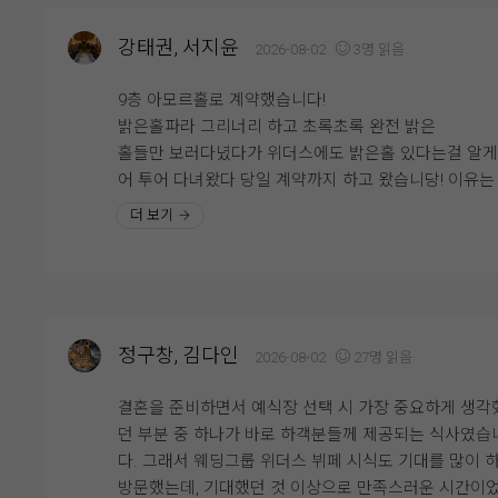
그리고 회도 정말 인상적이었어요. 신선도가 좋아서 비
연회장도 깔끔하고 쾌적했으며, 음식도 안식고 부족한 
맛이 전혀 없었고, 식감도 쫄깃해서 계속 손이 가더라고
강태권, 서지윤
2026-08-02
3명 읽음
뉴는 바로바로 채워주시고, 빈 접시도 빠르게 정리해 주
평소 회를 좋아하는 편인데, 하객분들도 충분히 만족하
서 편안하게 식사할 수 있었습니다.
것 같았어요. 다른 뷔페 메뉴들도 전체적으로 깔끔하고
9층 아모르홀로 계약했습니다!
류가 다양해서 남녀노소 누구나 맛있게 즐길 수 있을 것
밝은홀파라 그리너리 하고 초록초록 완전 밝은
시식 전엔 걱정이 많았으나 직접 시식을 해보니 그런 걱정
았습니다.
홀들만 보러다녔다가 위더스에도 밝은홀 있다는걸 알
할필요가 없었네요. 다가오는 본식이 기대됩니다!
어 투어 다녀왔다 당일 계약까지 하고 왔습니당! 이유는 홀
특히 부모님과 함께 시식을 진행했는데, 부모님께서도 
이 너무 이뻐서에오! 우드우드한 느낌과 초록초록한 느
더 보기
식 퀄리티가 생각보다 좋다고 말씀하셔서 더욱 안심이 
그리고 계약까지 하게 된 가장큰 이유는 엄청 높은 층
어요. 결혼식을 준비하면서 하객분들 식사가 가장 신경
어요! 진짜 실제로 봐야해요,, 사진이랑 보는거랑 직접 
이는 부분 중 하나였는데, 직접 먹어보니 걱정을 조금 덜
보고 느끼는거랑 다르더라구요! 그리고 또 맘에 들었던 
있었던 것 같습니다.
은 신부 입장 하는곳이 따로 있는거였어요! 저는 문뒤에
기다리는게 싫었더든요ㅠㅠ 그런 저한테 딱인곳이였구
정구창, 김다인
2026-08-02
27명 읽음
예식이 얼마 남지 않은 시점에서 웨딩홀 분위기와 연회
그 전에 본 식장을 해야겠다고 생각하고 큰 기대 없이 
까지 다시 둘러보니 결혼이 정말 실감 나더라고요. 두 
데 넢은 층고와 예쁜홀 납득가능함 금액 때문에 계약 
결혼을 준비하면서 예식장 선택 시 가장 중요하게 생각
뒤 이곳에서 소중한 분들을 모시고 식을 올린다고 생각
하게 되었네요 ㅎㅎ
던 부분 중 하나가 바로 하객분들께 제공되는 식사였습
니 설레기도 하고 긴장도 됐어요.
엘베와 주차가 힘들다는 말이 많아서 조금 걱정이지만 
다. 그래서 웨딩그룹 위더스 뷔페 시식도 기대를 많이 
그래도 아주 합리적으로 계약했다는 생각이들었어여!!
방문했는데, 기대했던 것 이상으로 만족스러운 시간이
웨딩그룹위더스 영등포에서 예식을 준비하고 계신 예신