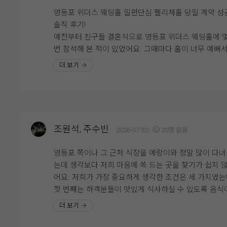
음식 종류도 다양하고, 식지 않게 따뜻한 음식 !!
는 믿음이 생겼습니다.
영등포 위더스 웨딩홀 일편단심 펠리체홀 당일 계약 성
간도 너무 쎄지 않으면서 어른들도 어린아이들도 좋아
솔직 후기!
수 있게 적당한 간으로 잘 되어 있어서 같이 시식한 가
직접 시식을 해보니 많은 분들이 위더스 뷔페를 만족스
예전부터 친구들 결혼식으로 영등포 위더스 웨딩홀에 
도 모두 만족했어요!!!!!!
게 평가하는 이유를 알 것 같았습니다. 맛과 음식 구성, 
번 참석해 본 적이 있었어요. 그때마다 홀이 너무 예뻐
비스까지 전체적으로 균형이 잘 갖춰져 있었고, 결혼식 
'나도 나중에 여기서 결혼하고 싶다' 생각했었는데, 드
더 보기
한식, 중식, 양식, 일식 그리고 후식까지 다양한 메뉴들
일 소중한 하객분들께 자신 있게 식사를 대접할 수 있
저도 위더스에서 바로 계약을 하고 왔습니다! 제 원픽은
과일과 간식들도 너무 맛있고 제일 마음에 들었던 부분
는 확신이 들었습니다. 예식뿐만 아니라 식사까지 만족
민할 것도 없이 무조건 펠리체홀이었어요. 일편단심 펠
와인과 생맥이요!!!!!!!!!
러운 웨딩그룹 위더스에서의 결혼식이 더욱 기대되며, 
체~ ^^*
식을 통해 예식에 대한 기대감도 한층 커진 뜻깊은 시
? 클래식하고 웅장한 분위기의 펠리체홀펠리체홀은 높
자유롭게 먹을 수 있도록 준비되어 있는 와인이랑 생맥
었습니다.
천고와 클래식하면서도 따뜻한 감성의 인테리어가 어
진짜로 추천입니다 꼭 한두잔씩 하고 가세요 ㅎㅎㅎㅎ
조원석, 주수빈
2026-07-30
20명 읽음
진 웅장한 분위기의 어두운 홀이에요. 높은 천고에 고
위더스에서 앞둔 예식 너무 기대중입니다~~
러운 크리스탈 샹들리에 연출이 특징입니다. 특히 신랑,
영등포 쪽이나 그 근처 식장을 예랑이와 정말 많이 다
부 입장과 퇴장에 맞춰서 샹들리에가 움직이는 극적인 
11월이 언제 올런지 빨리 결혼하고 싶네요~~~!!!!
는데 생각보다 저희 마음에 쏙 드는 곳을 찾기가 쉽지 
출이 가능해요! 식장에 들어서자마자 버진로드 주변에
어요. 저희가 가장 중요하게 생각한 조건은 세 가지였
풍성한 생화 향기가 확 풍겨서 기분이 정말 좋아졌습니
첫 번째는 하객분들이 맛있게 식사하실 수 있도록 음식
전체적으로 어두운 홀 성격이 강해서 호텔식 웨딩이나 
맛있을 것, 두 번째는 예랑이가 키가 큰 편이라 답답한 
더 보기
래식한 분위기를 선호하시는 분들께 찰떡일 것 같아요.
없이 층고가 높은 홀일 것, 세 번째는 다른 예식과 겹치
?? 화사한 신부대기실 & 세심한 서비스신부대기실은 
않는 단독층을 사용할 수 있는 곳이었어요. 이 모든 조