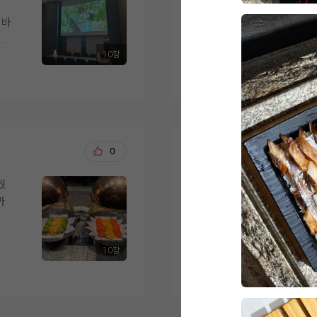
결혼식이 얼마 남지 않
예식장으로 이동하는 
 바
녀왔습니다.
하객들의 이동과 신랑
를
하
성되어 있다는 점도 계
10장
한식, 중식, 양식, 해
더 보기
춰져
음식마다 맛의 편차가
.
상담 과정에서는 궁금
안
니다.
도
견적과 포함 사항도 
분위기가 부담스럽지 
간
디저트도 과일, 케이크
적도 잘 맞아 최종적으
없을
식사를 마무리하기 좋
는
일까지 남은 준비도 
오상철, 이예림
0
20
까지 선택지가 다양하
고
서 만족스러운 결혼식
해산
웠
웨딩그룹위더스 영등포
억
직원분들께서 빈 접시
의
보다
족하지 않도록 수시로
가장 큰 이유는 상담
도
있었습니다.
시고, 처음이라 헷갈
 먹
10장
주셔서 믿음이 갔거든
더 보기
직접 시식해 보니 하
인
 레
를 대접할 수 있을 것
객분
두 번째는 웨딩그룹이라
과 맛, 서비스까지 전
필요하면 한 곳에서 다
습니다.