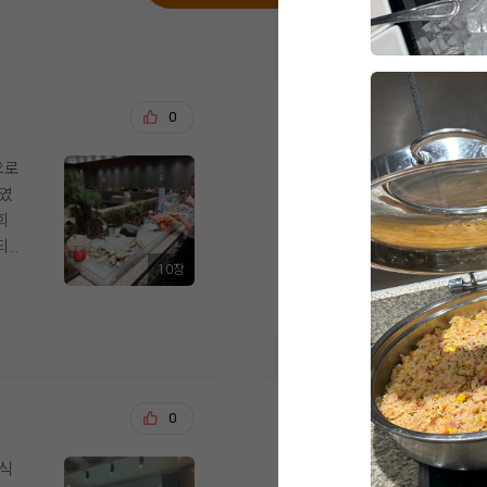
강문수, 조효정
0
20
으로
위더스 영등포점 아모
너였
까지 진행했습니다. 
회
하게 생각했던 부분은 
되
당일의 이동 동선이었
10장
 식
더 보기
었습
아모르홀은 전체적으로
을 때부터 마음에 들
고 따뜻한 느낌의 예식
,
했던 이미지와 잘 맞았
적
느낌이었고, 사진이나
전재영, 서혜연
0
20
다.
화사하게 나올 것 같았
해
시식
안녕하세요,
도
신부대기실도 답답하지