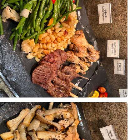
드시기 편했다고 하셨고, 신부 어머
10장
히 맛있었다고 하셨습니다. 신부는
어요. 1층 예약실·미용실·드레스샵,
양해서 누구나 취향에 맞게 즐길 수
 없던 단호박 정과를 처음 먹어봤는
 폐백실·스튜디오, 11층 폐백실·정산실
식, 양식, 중식은 물론 샐러드와 디
하네요. 고기를 좋아하는 저는 의외
 스드메를 정말 원큐에 해결할 수 있
되어 있었고, 전체적으로 음식이 깔
장 기억에 남았습니다. 평소 차가운
보기에도 좋았습니다. 특히 고기 요
데도 얇게 준비되어 씹기 부드러웠
며, 해산물도 신선해서 비린 맛 없
고기를 잘 어우러지게 해줘서 두세 번
0
26-08-02
12명 읽음
 건 홀이었어요. 상담할 때 영상이
었습니다. 따뜻하게 먹어야 하는 음식
도였습니다.
 이미지를 미리 보고 투어할 홀 2개를
 있었고, 튀김류도 바삭한 식감이 살
성!!!
데, 저희는 9층 아모르홀을 보자마자
니다.
꼽자면 찐 게 요리의 간이 생각보다
데 왜비교하나 싶을만큼 너무만족스
가 높아서 답답한 느낌이 전혀 없고,
놀라셨다는 정도인데, 그 외에는 네
함까지 후회없을거에요ㅜㅜ 근데 위
 되어 있는 게 특이했어요. 실제로
이었습니다. 다양한 케이크와 과일,
식사였습니다.
!!!!!!!
밭에 있는 느낌이라 화려하기보단 깔
 식사를 마무리하기 좋았고, 전체적
10장
 오늘 먹고와서 기절하는줄..
딱 저희 취향이었고, 샹들리에와 버
 않아 어르신부터 젊은 하객까지 모
희가 계약한 펠리체홀에 예식이 없어
 클리어 해버리고
진도 고급스럽게 나올 것 같았어요.
있을 것 같았습니다.
수 있었습니다. 어두운 홀에 웅장한
거릴사람인데 3접시나 먹었다니까
 연출해서 보여주셔서 예식 당일 느
 장식이 어우러진 모습이 정말 멋있
 자리를 맡아주는 친구와도
있었던 것도 결정에 확신을 더해줬어
서비스가 정말 좋았습니다. 음식이
샹들리에가 내려오는 연출까지 직접 보
세상 이친구도 만족
채워 주셨고, 사용한 접시도 빠르게 정
 비로소 실감 났습니다. 어머님들도
가진 친군데 만족에 손가락을 치켜올
 식사할 수 있었습니다. 직원분들이
0
26-07-30
18명 읽음
요. 그 순간이 너무 멋져서 사진으
룹위더스와 계약하게 됐어요. 여러모
는 모습에서 결혼식 당일에도 하객분