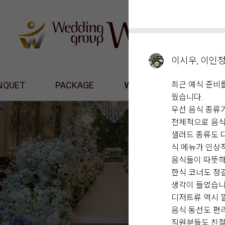
이시우, 이인
NQUET
PACKAGE
WHAT'S NEW
최근 예식 준비
RES
웠습니다.
우선 음식 종류
전체적으로 음식
샐러드 종류도 
식 메뉴가 인상
음식들이 따뜻하
한식 코너도 정
생각이 들었습니
디저트류 역시 
음식 동선도 편
직원분들도 친절