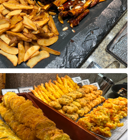
 높고 버진로드가 길었으면 좋겠다.
상담받을때부터 너무 친절하고 상세히 설명
 이동하거나 식사하기에 더욱 편했을
 어둡진 않았으면 좋겠다 생각했었는
과정이었어요!!!!!
도 조금 더 다양했다면 식사의 마무리
????
것이라는 생각이 들었습니다.
곳이였어요!!
0
26-07-28
23명 읽음
은 정말 작은 아쉬움에 불과했습니
 운영되는 단독홀이고, 전체적으로 생
장 중요하게 생각했던 것 중 하나가
하지 않으면서 고급스럽더라구용
 그래서 본식을 앞두고 웨딩그룹 위
 만큼, 주위 분들도 맛있다를 남발
다녀왔는데, 전체적으로 기대 이상이
하면서 가장 중요하게 생각했던 것
은 퀄리티의 음식은 기본인데, 그 기
,
10장
딩홀이었습니다.
가 높다는 후기가 많았고, 연회장을
 맞춰 방문했고, 직원분들이 친절하
의 즐거움으로까지 이어지길 바라며!
음식 구성과 공간이 깔끔하게 관리되
주셔서 첫인상부터 좋았어요. 연회장
습니다.
습니다.
 있었고, 음식도 정갈하게 진열되어
대가 많이 됩니다!
음직스러웠습니다.
0
26-07-28
20명 읽음
원분도 정말 친절하셨습니다.
은 음식 종류가 정말 다양하다는 것
 있었고, 타이밍 좋게 조명도 어떻게
 양식, 일식은 물론 샐러드와 디저트
 있는 예신이라 결혼식 준비의 마지
주셨어요!
 있어서 남녀노소 누구나 만족할 수
으로 위더스 영등포 시식에 다녀왔습
기도 했었고, 위더스 뒤에 더 다녀올
 특히 갈비찜과 스테이크는 부드럽고