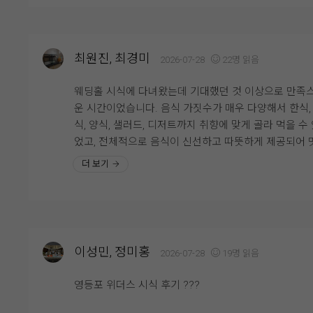
톤(계절 꽃에 따라 변동)의 화려한 꽃장식 덕분에 본식 
충족한 곳이 바로 웨딩그룹영등포였습니다. 직접 상담
냅 사진이 정말 잘 나올 것 같더라고요. 하객분들을 위
받아보니 직원분들도 친절하게 설명해 주셨고 궁금한 
핑거푸드와 음료 세팅 같은 세심한 디테일도 무척 돋보
도 하나하나 세심하게 안내해 주셔서 신뢰가 갔어요. 홀
습니다.
최원진, 최경미
2026-07-28
22명 읽음
위기도 고급스럽고 밝은 느낌이라 첫인상부터 좋았고, 
??? 맛 보장 뷔페 연회장 & 편리한 동선연회장은 하객
선도 깔끔해서 하객분들이 이용하시기에도 편리하겠다
만족도가 가장 높은 맛있는 뷔페식으로 제공됩니다. 음
웨딩홀 시식에 다녀왔는데 기대했던 것 이상으로 만족
생각이 들었습니다. 여러 곳을 비교해 본 끝에 가장 만
가짓수도 많고 실시간으로 조리되는 즉석 음들이 많아
운 시간이었습니다. 음식 가짓수가 매우 다양해서 한식,
러운 곳이라 망설임 없이 계약하게 되었고, 결혼식 당일
음식 퀄리티 걱정은 안 해도 되겠더라고요. 교통편도 5
식, 양식, 샐러드, 디저트까지 취향에 맞게 골라 먹을 수
정말 기대되고 있습니다.
선 영등포시장역 4번 출구에서 도보 1~3분 거리라 너무
었고, 전체적으로 음식이 신선하고 따뜻하게 제공되어 
리해서 마음에 쏙 들었어요. 추가로 한복과 메이크업 
있게 즐길 수 있었습니다. 특히 메인 요리의 맛과 퀄리
더 보기
다 한 빌딩 안에 모여 있어서 당일 혼주 동선과 편리함
좋아 하객분들도 충분히 만족하실 것 같다는 생각이 들
너무 좋을 것 같습니다!
습니다. 스테이크가 정말 정말 마싯었어요!! 직원분들도
식이 부족하지 않도록 수시로 확인하며 빠르게 채워 주
고, 빈 접시를 바로 정리해 주시는 등 서비스도 매우 친
고 세심했습니다. 홀 내부도 깔끔하게 관리되어 있어 
이성민, 정미홍
2026-07-28
19명 읽음
하는 동안 쾌적한 분위기를 느낄 수 있었습니다. 결혼식
일 소중한 하객분들께 맛있는 식사를 대접할 수 있을 것
영등포 위더스 시식 후기 ???
아 더욱 기대가 되었고, 전반적으로 음식과 서비스 모두
족스러운 시식이었습니다. 주변에 추천하고 싶을 만큼 