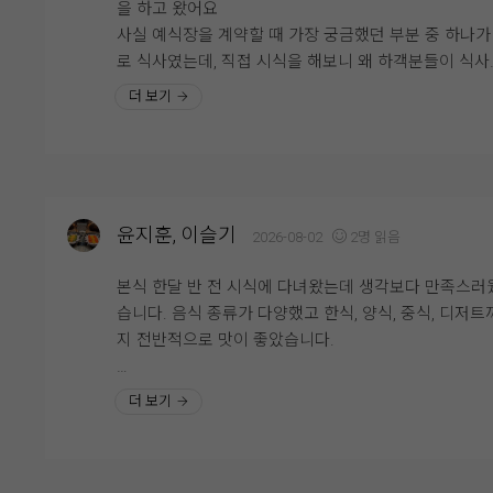
을 하고 왔어요
좋았습니다.
사실 예식장을 계약할 때 가장 궁금했던 부분 중 하나가
로 식사였는데, 직접 시식을 해보니 왜 하객분들이 식사
뷔페 동선도 넓고 쾌적해서 사람들이 몰려도 크게 불편
중요하게 생각하는지 알겠더라고요.
더 보기
지 않았고, 음식 종류도 한식·양식·해산물 등 골고루 갖
있어 남녀노소 모두 만족할 만한 구성이라고 느꼈습니다
시식은 미리 예약 후 진행됐고, 직원분들께서 친절하게 
무엇보다 음식의 신선도와 관리 상태가 좋아 하객분들
내해주셔서 편하게 둘러볼 수 있었어요.
만족하실 것 같다는 생각이 들었습니다.
연회장 내부도 넓고 깔끔하게 관리되어 있었고, 테이블 
격도 여유로워서 하객분들이 식사하시기에 불편함이 
결혼식은 식사가 중요한 부분인데, 영등포 위더스 뷔페
윤지훈, 이슬기
2026-08-02
2명 읽음
것 같다는 생각이 들었습니다.
맛과 종류, 청결까지 모두 만족스러웠던 곳이라 안심하
하객분들을 모실 수 있을 것 같습니다. 개인적으로는 
본식 한달 반 전 시식에 다녀왔는데 생각보다 만족스러
다양한 메뉴가 준비되어 있었는데, 그중에서도 가장 기
물과 회 코너가 가장 만족스러웠고, 전체적으로 재방문 
습니다. 음식 종류가 다양했고 한식, 양식, 중식, 디저트까
에 남았던 건 양갈비와 회였어요. 먼저 양갈비는 생각
사가 있을 정도로 만족한 시식이었습니다.
지 전반적으로 맛이 좋았습니다.
훨씬 부드러웠고 잡내가 전혀 느껴지지 않았어요. 육즙
풍부하고 고기가 촉촉해서 한입 먹자마자 "이건 꼭 다시
특히 스테이크가 안질기고 부드러워서 세번이나 먹었네
더 보기
고 싶다"라는 생각이 들 정도였어요.
요..^^ 거기다 보쌈 묵은지는 팔면 사고싶을정도로.. 메
웨딩홀 음식이라고 해서 큰 기대를 하지 않았는데, 전문
외에도 사이드 하나하나에도 신경쓴 모습이 보여서 하
스토랑 못지않은 맛이라 정말 만족스러웠습니다.
들도 식사만큼은 만족하시겠다는 생각이 들었습니다.