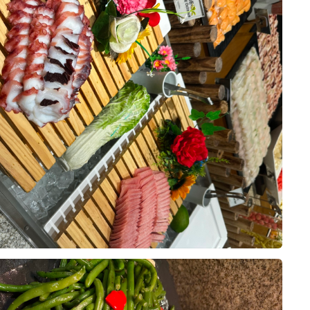
 곳에서 계약한 상태였지만, 상담 때
않아서 여기서 했어도 괜찮았겠다 싶
0
26-08-02
7명 읽음
 소개해주셨고, 원하는 날짜·시간에
정에 한몫했어요.
부와 양가 어머님을 모시고 네 명이
비신랑입니다.
하나예요. 영등포라 지방에서 오시는
시는 분들도 찾아오기 편하고, 영등
 하객분들과 섞여 식사하게 되는 건
이동 가능하거든요. 내부주차장 만차
10장
식 팀들을 위한 연회장을 따로 안내
으로 셔틀 운행해주신다고 해서 주차
기에서 천천히 맛볼 수 있었습니다.
에 친구 결혼식에 하객으로 왔을 때
었어요. 웨딩 전용 단독 빌딩이라 다
이 있어 기대가 컸는데요. 이번에는
딩에만 집중할 수 있는 환경이라는 점
노소 불편함 없이 드실 수 있을지를
 지하 B1~B8, 지상 11층 규모에
0
26-08-02
21명 읽음
, 구이류, 볶음류, 샐러드까지 최대한
~8대, 신랑신부 혼주용은 따로 있어
었고요. 특히 층마다 홀과 전용 연회
스 영등포 웨딩홀 시식에 다녀왔습니
 있어서 다른 예식 하객들과 동선이
중요한 것 중 하나가 음식이라고 생각
 기억에 남는 메뉴를 하나씩 꼽아봤습
게 진행할 수 있다는 점이 큰 장점
 방문했는데, 기대 이상으로 만족스
겨 드시지 않는 저희 어머니는 스테이