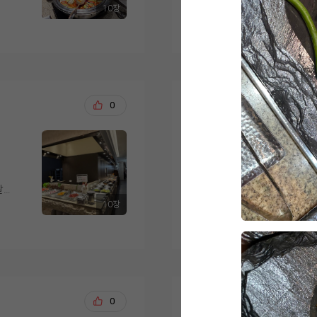
크가 부드럽게 구워져 
10장
식·
맛
더 보기
님께서는 전복죽이 특
층 구성도 마음에 들었
루
먼저 음식 가짓수가 다
식사
다른 뷔페에서는 본 적
3~5층 연회장, 10층
길
있을 것 같았습니다. 한
회는
데 기대 이상이었다고 
·행정실로 되어 있어서
없
저트까지 골고루 준비
홀
로 우삼겹 샐러드가 가
는 구조였거든요.
지
끔하게 진열되어 있어 
고기를 좋아하지 않는
리는 부드럽고 촉촉했으
고, 드레싱이 채소와 
송용석, 석정애
0
20
무엇보다 결정적이었던
이 맛있게 먹을 수 있
더 가져다 먹었을 정
랑 사전 안내로 각 홀
도
은 온도가 잘 유지되어
저희도 드디어 위더스 입
직접 골라볼 수 있었는
시는
아 있어 만족스러웠습
한 가지 아쉬운 점을 
웨딩홀을 보고 여러군
마음을 정했어요. 층고
너에
세서 어머님들이 조금 
러운 홀컨디션에 섬세
천장이 격자 대들보처럼
 후
디저트 코너도 인상적
명 모두 만족스러운 
달전
더스는 웨딩홀도 기가막힌데
보면 그리너리하고 꽃
무
음료가 준비되어 있어
10장
게도
음식이 도레미쳣습니다
끔한 채플식 분위기가 
더 보기
을
으로 음식 간이 과하지
식사 후에는 마침 저
입짧은 제 남편 3접시
진로드 연출 덕분에 사
두 부담 없이 드실 수 
홀도 여유롭게 둘러볼 
원래면 한접시에 휘청
조명·음악까지 실제로
샹들리에와 수많은 꽃
 유
요..?결혼식에 중요한
낌을 미리 그려볼 수 
.
무엇보다 직원분들의 
었고, 신부 입장 때 
비되
같이 다녀왓는데 세상
요.
로
비어 있는 곳은 바로 
고 나니 결혼한다는 게
거의 미슐랭 입맛을 
었
리해 주셔서 쾌적하게
박태욱, 정조원
0
20
같은 마음이셨다고 하네
렷어요ㅋㅋㅋㅋㅋㅋ
이런 이유들로 웨딩그
다
친절하게 응대해 주시