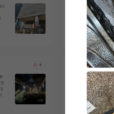
로도 남겨 함께 첨부합
저도 이제 나이가 나
로 좋은 선택이었다고 
들을 세심하게 배려해
공O
영등포 위더스 계약 후
웠고, 9월 본식이 더
할
녀봣는데 솔직히 코스
족들
고 뷔페중에서도 고르
럽
시식을 마치고 나니 
몇
결혼 준비를 시작하면
식이 깔끔하고 정갈하
서
다는 생각이 들었습니다
서
었습니다.
접시에 다담아 한꺼번
당
분위기까지 전체적으로
10장
디어
더 보기
에 10개는 들어야할
겠다
게 식사하시며 좋은 기
 고
가장 중요하게 생각했던
은
먹고퍼오고 하느라 
스
다. 결혼식을 준비하
리
사?였습니다.
전 제가 이렇게 부지
시
중요하게 생각하신다면
여러 웨딩홀을 직접 
요즘 식보다 음식에 
간이
싶습니다.
은
위더스 메리엘홀로 계
은
음식이 제일 신경쓰였
우러
ㅎㅎ
이렇게 완벽한걸 괜한
김강, 이정희
0
2026-
급스
가장 마음에 들었던 
다들 하루뿐이고 한번뿐
 신
영등포시장역과 영등포
위더스!!!!
녀봤
결론부터 말씀드리자면
연
로 오시는 하객분들이 
1.합리적인가격!!!!!
않았
습니다.
서
건물도 워낙 눈에 잘 
2.맛있는 음식!!!!!!
는데
저희는 신랑신부, 양
다.
수 있다는 점이 좋았습
3.단독건물!!!!
이
무엇보다 층별로 분리
클
4.넓은 주차장!!!!!
10장
느낌
음식 역시 기대 이상으
더 보기
홀을 둘러보면서는 높
5.직원분들의 친절함!!!!
지
핑크
실제로 들어가 보니 
건을
개인적인 욕심을 조금 