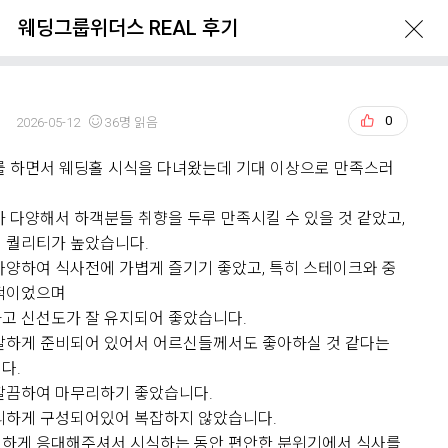
웨딩그룹위더스 REAL 후기
정
0
2026-05-12
36명 읽음
를 하면서 웨딩홀 시식을 다녀왔는데 기대 이상으로 만족스러
ERVATION
GUIDE
LOCATION
가 다양해서 하객분들 취향을 두루 만족시킬 수 있을 것 같았고,
 퀄리티가 높았습니다.
다양하여 식사전에 가볍게 즐기기 좋았고, 특히 스테이크와 중
적이었으며
고 신선도가 잘 유지되어 좋았습니다.
갈하게 준비되어 있어서 어르신들께서도 좋아하실 것 같다는
다.
What's New
깔끔하여 마무리하기 좋았습니다.
리하게 구성되어있어 복잡하지 않았습니다.
하게 응대해주셔서 시식하는 동안 편안한 분위기에서 식사를