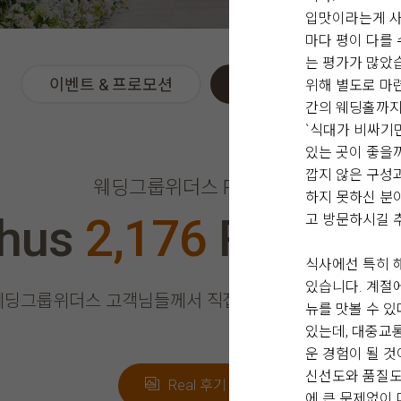
입맛이라는게 사
마다 평이 다를
는 평가가 많았
이벤트 & 프로모션
위더스 Real 후기
위해 별도로 마
간의 웨딩홀까지
`식대가 비싸기만
있는 곳이 좋을
깝지 않은 구성
웨딩그룹위더스 REAL 후기
하지 못하신 분
thus
2,176
Real Re
고 방문하시길 
식사에선 특히 
있습니다. 계절
웨딩그룹위더스 고객님들께서
직접 작성해주신 소중한 후
뉴를 맛볼 수 
있는데, 대중교
운 경험이 될 
신선도와 품질도
Real 후기 쓰기
에 큰 문제없이