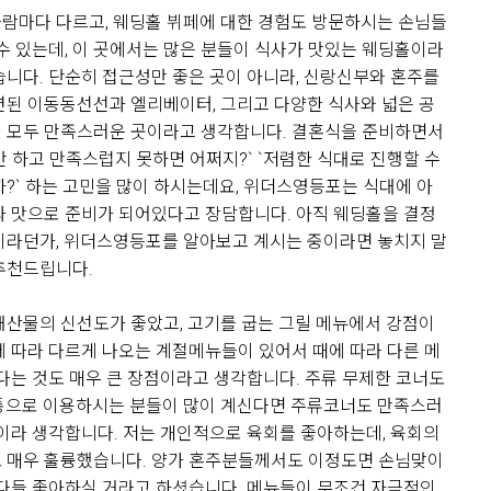
람마다 다르고, 웨딩홀 뷔페에 대한 경험도 방문하시는 손님들
 수 있는데, 이 곳에서는 많은 분들이 식사가 맛있는 웨딩홀이라
습니다. 단순히 접근성만 좋은 곳이 아니라, 신랑신부와 혼주를
련된 이동동선선과 엘리베이터, 그리고 다양한 식사와 넓은 공
 모두 만족스러운 곳이라고 생각합니다. 결혼식을 준비하면서
 하고 만족스럽지 못하면 어쩌지?` `저렴한 식대로 진행할 수
까?` 하는 고민을 많이 하시는데요, 위더스영등포는 식대에 아
과 맛으로 준비가 되어있다고 장담합니다. 아직 웨딩홀을 결정
이라던가, 위더스영등포를 알아보고 계시는 중이라면 놓치지 말
view
추천드립니다.
해산물의 신선도가 좋았고, 고기를 굽는 그릴 메뉴에서 강점이
에 따라 다르게 나오는 계절메뉴들이 있어서 때에 따라 다른 메
기
있다는 것도 매우 큰 장점이라고 생각합니다. 주류 무제한 코너도
통으로 이용하시는 분들이 많이 계신다면 주류코너도 만족스러
것이라 생각합니다. 저는 개인적으로 육회를 좋아하는데, 육회의
 매우 훌륭했습니다. 양가 혼주분들께서도 이정도면 손님맞이
 다들 좋아하실 거라고 하셨습니다. 메뉴들이 무조건 자극적인