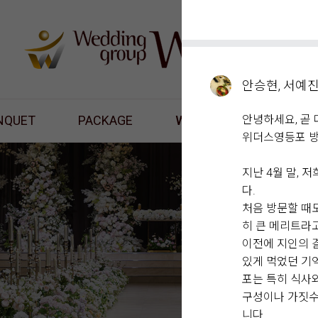
안승현, 서예
NQUET
PACKAGE
WHAT'S NEW
안녕하세요, 곧 
RES
위더스영등포 방
지난 4월 말,
다.
처음 방문할 때
히 큰 메리트라
이전에 지인의 
있게 먹었던 기
포는 특히 식사
구성이나 가짓수
니다.