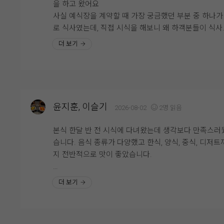
을 하고 왔어요
좋았습니다.
사실 예식장을 계약할 때 가장 궁금했던 부분 중 하나가
로 식사였는데, 직접 시식을 해보니 왜 하객분들이 식사
뷔페 동선도 넓고 쾌적해서 사람들이 몰려도 크게 불편
중요하게 생각하는지 알겠더라고요.
더 보기
지 않았고, 음식 종류도 한식·양식·해산물 등 골고루 갖
있어 남녀노소 모두 만족할 만한 구성이라고 느꼈습니다
시식은 미리 예약 후 진행됐고, 직원분들께서 친절하게 
무엇보다 음식의 신선도와 관리 상태가 좋아 하객분들
내해주셔서 편하게 둘러볼 수 있었어요.
만족하실 것 같다는 생각이 들었습니다.
연회장 내부도 넓고 깔끔하게 관리되어 있었고, 테이블 
격도 여유로워서 하객분들이 식사하시기에 불편함이 
결혼식은 식사가 중요한 부분인데, 영등포 위더스 뷔페
윤지훈, 이슬기
2026-08-02
2명 읽음
것 같다는 생각이 들었습니다.
맛과 종류, 청결까지 모두 만족스러웠던 곳이라 안심하
하객분들을 모실 수 있을 것 같습니다. 개인적으로는 
본식 한달 반 전 시식에 다녀왔는데 생각보다 만족스러
다양한 메뉴가 준비되어 있었는데, 그중에서도 가장 기
물과 회 코너가 가장 만족스러웠고, 전체적으로 재방문 
습니다. 음식 종류가 다양했고 한식, 양식, 중식, 디저트까
에 남았던 건 양갈비와 회였어요. 먼저 양갈비는 생각
사가 있을 정도로 만족한 시식이었습니다.
지 전반적으로 맛이 좋았습니다.
훨씬 부드러웠고 잡내가 전혀 느껴지지 않았어요. 육즙
풍부하고 고기가 촉촉해서 한입 먹자마자 "이건 꼭 다시
특히 스테이크가 안질기고 부드러워서 세번이나 먹었네
더 보기
고 싶다"라는 생각이 들 정도였어요.
요..^^ 거기다 보쌈 묵은지는 팔면 사고싶을정도로.. 메
웨딩홀 음식이라고 해서 큰 기대를 하지 않았는데, 전문
외에도 사이드 하나하나에도 신경쓴 모습이 보여서 하
스토랑 못지않은 맛이라 정말 만족스러웠습니다.
들도 식사만큼은 만족하시겠다는 생각이 들었습니다.