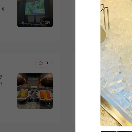
결혼식이 얼마 남지 않
예식장으로 이동하는 
 바
녀왔습니다.
하객들의 이동과 신랑
를
하
성되어 있다는 점도 계
10장
한식, 중식, 양식, 해
더 보기
춰져
음식마다 맛의 편차가
.
상담 과정에서는 궁금
안
니다.
도
견적과 포함 사항도 
분위기가 부담스럽지 
간
디저트도 과일, 케이크
적도 잘 맞아 최종적으
없을
식사를 마무리하기 좋
는
일까지 남은 준비도 
오상철, 이예림
0
20
까지 선택지가 다양하
고
서 만족스러운 결혼식
해산
웠
웨딩그룹위더스 영등포
억
직원분들께서 빈 접시
의
보다
족하지 않도록 수시로
가장 큰 이유는 상담
도
있었습니다.
시고, 처음이라 헷갈
 먹
10장
주셔서 믿음이 갔거든
더 보기
직접 시식해 보니 하
인
 레
를 대접할 수 있을 것
객분
두 번째는 웨딩그룹이라
과 맛, 서비스까지 전
필요하면 한 곳에서 다
습니다.