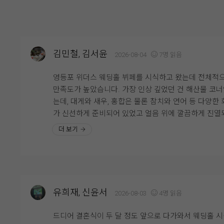
김민철, 김서윤
2026-08-04
7명 읽음
영등포 위더스 웨딩홀 뷔페를 시식하고 왔는데 전체적
만족도가 높았습니다. 가장 인상 깊었던 건 해산물 코
는데, 대게와 새우, 홍합은 물론 참치와 연어 등 다양한 
가 신선하게 준비되어 있었고 얼음 위에 깔끔하게 진열
어 있어 보기에도 좋았습니다. 회도 두툼하게 썰려 있어
더 보기
감이 좋았고 비린내 없이 신선해서 여러 번 가져다 먹
니다.
한식 코너도 다양하게 구성되어 있었는데 김치와 무침류
쌈채소 등 기본 반찬이 정갈하게 준비되어 있었고, 전체
유희재, 신윤서
2026-08-03
4명 읽음
으로 간이 자극적이지 않아 부담 없이 즐길 수 있었습니
음식이 비어 있는 경우도 거의 없었고 직원분들이 계속
드디어 결혼식이 두 달 정도 앞으로 다가와서 웨딩홀 
서 채워주셔서 마지막까지 깔끔한 상태가 유지되는 점