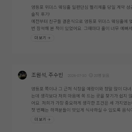
음식 종류도 다양하고, 식지 않게 따뜻한 음식 !!
는 믿음이 생겼습니다.
영등포 위더스 웨딩홀 일편단심 펠리체홀 당일 계약 성
간도 너무 쎄지 않으면서 어른들도 어린아이들도 좋아
솔직 후기!
수 있게 적당한 간으로 잘 되어 있어서 같이 시식한 가
직접 시식을 해보니 많은 분들이 위더스 뷔페를 만족스
예전부터 친구들 결혼식으로 영등포 위더스 웨딩홀에 
도 모두 만족했어요!!!!!!
게 평가하는 이유를 알 것 같았습니다. 맛과 음식 구성, 
번 참석해 본 적이 있었어요. 그때마다 홀이 너무 예뻐
비스까지 전체적으로 균형이 잘 갖춰져 있었고, 결혼식 
'나도 나중에 여기서 결혼하고 싶다' 생각했었는데, 드
더 보기
한식, 중식, 양식, 일식 그리고 후식까지 다양한 메뉴들
일 소중한 하객분들께 자신 있게 식사를 대접할 수 있
저도 위더스에서 바로 계약을 하고 왔습니다! 제 원픽은
과일과 간식들도 너무 맛있고 제일 마음에 들었던 부분
는 확신이 들었습니다. 예식뿐만 아니라 식사까지 만족
민할 것도 없이 무조건 펠리체홀이었어요. 일편단심 펠
와인과 생맥이요!!!!!!!!!
러운 웨딩그룹 위더스에서의 결혼식이 더욱 기대되며, 
체~ ^^*
식을 통해 예식에 대한 기대감도 한층 커진 뜻깊은 시
? 클래식하고 웅장한 분위기의 펠리체홀펠리체홀은 높
자유롭게 먹을 수 있도록 준비되어 있는 와인이랑 생맥
었습니다.
천고와 클래식하면서도 따뜻한 감성의 인테리어가 어
진짜로 추천입니다 꼭 한두잔씩 하고 가세요 ㅎㅎㅎㅎ
조원석, 주수빈
2026-07-30
20명 읽음
진 웅장한 분위기의 어두운 홀이에요. 높은 천고에 고
위더스에서 앞둔 예식 너무 기대중입니다~~
러운 크리스탈 샹들리에 연출이 특징입니다. 특히 신랑,
영등포 쪽이나 그 근처 식장을 예랑이와 정말 많이 다
부 입장과 퇴장에 맞춰서 샹들리에가 움직이는 극적인 
11월이 언제 올런지 빨리 결혼하고 싶네요~~~!!!!
는데 생각보다 저희 마음에 쏙 드는 곳을 찾기가 쉽지 
출이 가능해요! 식장에 들어서자마자 버진로드 주변에
어요. 저희가 가장 중요하게 생각한 조건은 세 가지였
풍성한 생화 향기가 확 풍겨서 기분이 정말 좋아졌습니
첫 번째는 하객분들이 맛있게 식사하실 수 있도록 음식
전체적으로 어두운 홀 성격이 강해서 호텔식 웨딩이나 
맛있을 것, 두 번째는 예랑이가 키가 큰 편이라 답답한 
더 보기
래식한 분위기를 선호하시는 분들께 찰떡일 것 같아요.
없이 층고가 높은 홀일 것, 세 번째는 다른 예식과 겹치
?? 화사한 신부대기실 & 세심한 서비스신부대기실은 
않는 단독층을 사용할 수 있는 곳이었어요. 이 모든 조