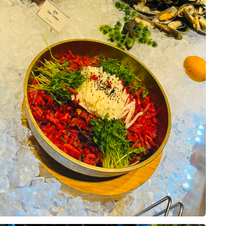
아 위더스 영등포 웨딩홀 시식에 다
동선도 복잡하지 않아 좋았습니다.
 신부의 동선이 비교적 편리하게 구
약을 결정하는 데 도움이 됐습니다.
10장
산물, 샐러드 등 메뉴 구성이 다양했고,
 크지 않아 전반적으로 만족스러웠습
했던 부분을 하나씩 설명해 주셨고,
이해하기 쉽게 안내받았습니다. 상담
않았고, 저희가 생각했던 조건과 견
, 떡 등 여러 종류가 준비되어 있어
로 계약하게 되었습니다. 실제 예식
았습니다. 메인 음식뿐 아니라 후식
잘 진행해서 밝고 화사한 아모르홀에
0
26-08-02
4명 읽음
다는 점도 마음에 들었습니다.
을 올리고 싶습니다.
점으로 계약한 이유를 남겨봐요.
도 빨리빨리 치워주시고, 음식이 부
 확인해 주셔서 편안하게 식사할 수
이었어요. 플래너님이 전문성도 있으
리는 부분들도 이해하기 쉽게 설명해
10장
요.
객분들께 무리 없이 만족스러운 식사
 같아 안심이 되었습니다. 음식 구성
 스드메, 한복, 헤어메이크업까지
체적으로 고르게 잘 준비된 시식이었
 해결 가능하다는 점이었어요. 저희