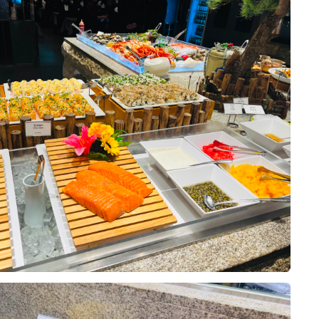
 곳에서 계약한 상태였지만, 상담 때
않아서 여기서 했어도 괜찮았겠다 싶
0
26-08-02
7명 읽음
 소개해주셨고, 원하는 날짜·시간에
정에 한몫했어요.
부와 양가 어머님을 모시고 네 명이
비신랑입니다.
하나예요. 영등포라 지방에서 오시는
시는 분들도 찾아오기 편하고, 영등
 하객분들과 섞여 식사하게 되는 건
이동 가능하거든요. 내부주차장 만차
10장
식 팀들을 위한 연회장을 따로 안내
으로 셔틀 운행해주신다고 해서 주차
기에서 천천히 맛볼 수 있었습니다.
에 친구 결혼식에 하객으로 왔을 때
었어요. 웨딩 전용 단독 빌딩이라 다
이 있어 기대가 컸는데요. 이번에는
딩에만 집중할 수 있는 환경이라는 점
노소 불편함 없이 드실 수 있을지를
 지하 B1~B8, 지상 11층 규모에
0
26-08-02
21명 읽음
, 구이류, 볶음류, 샐러드까지 최대한
~8대, 신랑신부 혼주용은 따로 있어
었고요. 특히 층마다 홀과 전용 연회
스 영등포 웨딩홀 시식에 다녀왔습니
 있어서 다른 예식 하객들과 동선이
중요한 것 중 하나가 음식이라고 생각
 기억에 남는 메뉴를 하나씩 꼽아봤습
게 진행할 수 있다는 점이 큰 장점
 방문했는데, 기대 이상으로 만족스
겨 드시지 않는 저희 어머니는 스테이