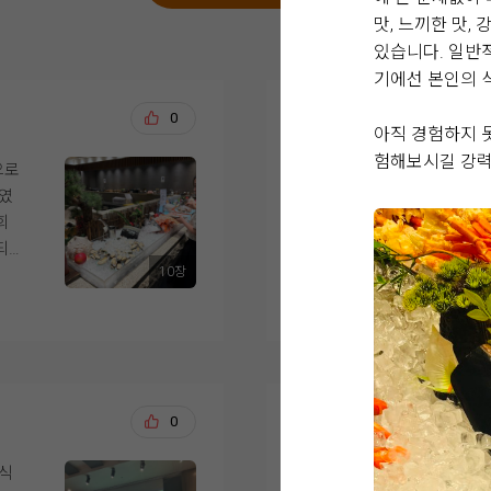
맛, 느끼한 맛,
있습니다. 일반
기에선 본인의 
강문수, 조효정
0
20
아직 경험하지 
험해보시길 강력
으로
위더스 영등포점 아모
너였
까지 진행했습니다. 
회
하게 생각했던 부분은 
되
당일의 이동 동선이었
10장
 식
더 보기
었습
아모르홀은 전체적으로
을 때부터 마음에 들
고 따뜻한 느낌의 예식
,
했던 이미지와 잘 맞았
적
느낌이었고, 사진이나
전재영, 서혜연
0
20
다.
화사하게 나올 것 같았
해
시식
안녕하세요,
도
신부대기실도 답답하지