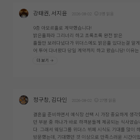
그리고 회도 정말 인상적이었어요. 신선도가 좋아서 비
연회장도 깔끔하고 쾌적했으며, 음식도 안식고 부족한 
맛이 전혀 없었고, 식감도 쫄깃해서 계속 손이 가더라고
강태권, 서지윤
2026-08-02
3명 읽음
뉴는 바로바로 채워주시고, 빈 접시도 빠르게 정리해 주
평소 회를 좋아하는 편인데, 하객분들도 충분히 만족하
서 편안하게 식사할 수 있었습니다.
것 같았어요. 다른 뷔페 메뉴들도 전체적으로 깔끔하고
9층 아모르홀로 계약했습니다!
류가 다양해서 남녀노소 누구나 맛있게 즐길 수 있을 것
밝은홀파라 그리너리 하고 초록초록 완전 밝은
시식 전엔 걱정이 많았으나 직접 시식을 해보니 그런 걱정
았습니다.
홀들만 보러다녔다가 위더스에도 밝은홀 있다는걸 알
할필요가 없었네요. 다가오는 본식이 기대됩니다!
어 투어 다녀왔다 당일 계약까지 하고 왔습니당! 이유는 홀
특히 부모님과 함께 시식을 진행했는데, 부모님께서도 
이 너무 이뻐서에오! 우드우드한 느낌과 초록초록한 느
더 보기
식 퀄리티가 생각보다 좋다고 말씀하셔서 더욱 안심이 
그리고 계약까지 하게 된 가장큰 이유는 엄청 높은 층
어요. 결혼식을 준비하면서 하객분들 식사가 가장 신경
어요! 진짜 실제로 봐야해요,, 사진이랑 보는거랑 직접 
이는 부분 중 하나였는데, 직접 먹어보니 걱정을 조금 덜
보고 느끼는거랑 다르더라구요! 그리고 또 맘에 들었던 
있었던 것 같습니다.
은 신부 입장 하는곳이 따로 있는거였어요! 저는 문뒤에
기다리는게 싫었더든요ㅠㅠ 그런 저한테 딱인곳이였구
정구창, 김다인
2026-08-02
27명 읽음
예식이 얼마 남지 않은 시점에서 웨딩홀 분위기와 연회
그 전에 본 식장을 해야겠다고 생각하고 큰 기대 없이 
까지 다시 둘러보니 결혼이 정말 실감 나더라고요. 두 
데 넢은 층고와 예쁜홀 납득가능함 금액 때문에 계약 
결혼을 준비하면서 예식장 선택 시 가장 중요하게 생각
뒤 이곳에서 소중한 분들을 모시고 식을 올린다고 생각
하게 되었네요 ㅎㅎ
던 부분 중 하나가 바로 하객분들께 제공되는 식사였습
니 설레기도 하고 긴장도 됐어요.
엘베와 주차가 힘들다는 말이 많아서 조금 걱정이지만 
다. 그래서 웨딩그룹 위더스 뷔페 시식도 기대를 많이 
그래도 아주 합리적으로 계약했다는 생각이들었어여!!
방문했는데, 기대했던 것 이상으로 만족스러운 시간이
웨딩그룹위더스 영등포에서 예식을 준비하고 계신 예신