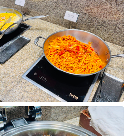
드시기 편했다고 하셨고, 신부 어머
10장
히 맛있었다고 하셨습니다. 신부는
어요. 1층 예약실·미용실·드레스샵,
양해서 누구나 취향에 맞게 즐길 수
 없던 단호박 정과를 처음 먹어봤는
 폐백실·스튜디오, 11층 폐백실·정산실
식, 양식, 중식은 물론 샐러드와 디
하네요. 고기를 좋아하는 저는 의외
 스드메를 정말 원큐에 해결할 수 있
되어 있었고, 전체적으로 음식이 깔
장 기억에 남았습니다. 평소 차가운
보기에도 좋았습니다. 특히 고기 요
데도 얇게 준비되어 씹기 부드러웠
며, 해산물도 신선해서 비린 맛 없
고기를 잘 어우러지게 해줘서 두세 번
0
26-08-02
12명 읽음
 건 홀이었어요. 상담할 때 영상이
었습니다. 따뜻하게 먹어야 하는 음식
도였습니다.
 이미지를 미리 보고 투어할 홀 2개를
 있었고, 튀김류도 바삭한 식감이 살
성!!!
데, 저희는 9층 아모르홀을 보자마자
니다.
꼽자면 찐 게 요리의 간이 생각보다
데 왜비교하나 싶을만큼 너무만족스
가 높아서 답답한 느낌이 전혀 없고,
놀라셨다는 정도인데, 그 외에는 네
함까지 후회없을거에요ㅜㅜ 근데 위
 되어 있는 게 특이했어요. 실제로
이었습니다. 다양한 케이크와 과일,
식사였습니다.
!!!!!!!
밭에 있는 느낌이라 화려하기보단 깔
 식사를 마무리하기 좋았고, 전체적
10장
 오늘 먹고와서 기절하는줄..
딱 저희 취향이었고, 샹들리에와 버
 않아 어르신부터 젊은 하객까지 모
희가 계약한 펠리체홀에 예식이 없어
 클리어 해버리고
진도 고급스럽게 나올 것 같았어요.
있을 것 같았습니다.
수 있었습니다. 어두운 홀에 웅장한
거릴사람인데 3접시나 먹었다니까
 연출해서 보여주셔서 예식 당일 느
 장식이 어우러진 모습이 정말 멋있
 자리를 맡아주는 친구와도
있었던 것도 결정에 확신을 더해줬어
서비스가 정말 좋았습니다. 음식이
샹들리에가 내려오는 연출까지 직접 보
세상 이친구도 만족
채워 주셨고, 사용한 접시도 빠르게 정
 비로소 실감 났습니다. 어머님들도
가진 친군데 만족에 손가락을 치켜올
 식사할 수 있었습니다. 직원분들이
0
26-07-30
18명 읽음
요. 그 순간이 너무 멋져서 사진으
룹위더스와 계약하게 됐어요. 여러모
는 모습에서 결혼식 당일에도 하객분