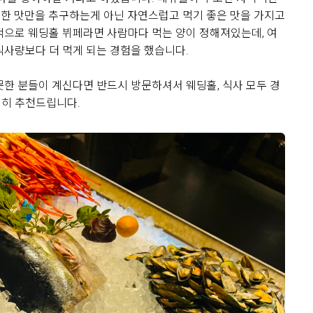
 강한 맛만을 추구하는게 아닌 자연스럽고 먹기 좋은 맛을 가지고
적으로 웨딩홀 뷔페라면 사람마다 먹는 양이 정해져있는데, 여
식사량보다 더 먹게 되는 경험을 했습니다.
0
26-08-04
7명 읽음
못한 분들이 계신다면 반드시 방문하셔서 웨딩홀, 식사 모두 경
히 추천드립니다.
르홀을 방문한 뒤 상담을 받고 계약
여러 웨딩홀을 알아보면서 가장 중요
홀 분위기와 신부대기실, 실제 예식
습니다.
10장
 밝고 화사한 분위기라 처음 들어갔
었습니다. 어두운 홀보다는 자연스럽
을 원했는데, 아모르홀이 제가 생각
습니다. 홀 내부도 깔끔하게 정돈된
 영상으로 보았을 때도 신랑 신부가
0
26-08-02
14명 읽음
습니다.
 않고 깔끔했으며, 신부대기실에서