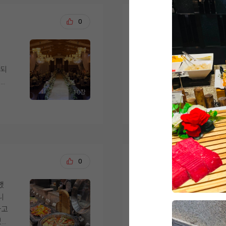
는 스드메를 이미 다른
린
메
들은 금액도 나쁘지 
요.
백승덕, 이새별
0
20
셔
었어요. 웨딩링 업체도
실
예약 가능했던 것도 결
 종
9월 예식을 앞두고 신
 같
서 시식을 다녀온 예
위치도 계약 이유 중 
게되
하객뿐 아니라 서울 사
방문 전에는 당일 예식
포시장역에서 도보로 
음
10장
낌
아닌지 걱정했는데, 시
더 보기
시엔 외부 영남주차장
됐
고였
해 주셔서 편안한 분위
걱정도 덜었어요.
 쓰
가서
 수
점
사실 이곳 뷔페는 예전
건물 자체도 마음에 들
서
인상 깊게 먹었던 기억
른 용도 시설 없이 웨
요!
저희 하객분들이 남녀
이 확실히 다르더라구요.
서창희, 채아린
0
20
장
왔는
생각하며 사시미, 초밥
하객용 엘리베이터만 7
달
까지
다양하게 맛봤습니다.
서 동선도 잘 짜여 있
했
결혼식을 앞두고 위더
하
장이 하나씩 배치되어
니
다. 하객분들께 가장 
ㅜ
식사 후 네 명이 각자
섞이지 않고 프라이빗하
하고
해서 기대를 많이 하고
니다. 평소 고기를 즐
이라고 느꼈어요.
었습
러운 시간이었습니다.
,