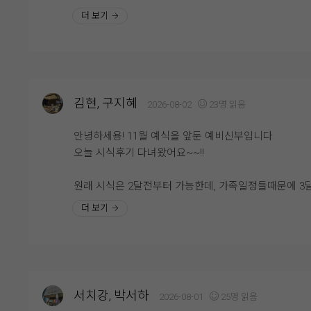
니다. 전체적으로 음식 가짓수가 정말 다양했고, 한식·중
예랑분들이라면 꼭 시식해보시는 걸 추천드려요. 직접 
더 보기
양식은 물론 샐러드, 초밥, 즉석 코너, 디저트까지 골고
을 보고 나면 훨씬 안심도 되고, 하객분들께 자신 있게 
준비되어 있어 남녀노소 누구나 취향에 맞게 식사를 즐
를 추천할 수 있을 것 같아요. 개인적으로는 양갈비와 
수 있을 것 같았습니다. 음식이 비어 있는 경우도 거의 
꼭 드셔보셨으면 좋겠습니다. 정말 만족스러웠던 웨딩
었고 회전율이 빨라 대부분 따뜻하고 신선한 상태를 유
시식 후기였습니다. ??
하고 있어 더욱 맛있게 먹을 수 있었습니다.
김현, 구지혜
2026-08-02
23명 읽음
특히 육류 메뉴는 부드럽고 촉촉했으며, 초밥과 해산물
안녕하세용! 11월 예식을 앞둔 예비신부입니다
신선해서 만족스러웠습니다. 즉석에서 바로 만들어 주
오늘 시식후기 다녀왔어요~~!!
메뉴는 따뜻하게 즐길 수 있어 더욱 좋았고, 디저트 코
는 케이크와 과일, 다양한 디저트가 준비되어 있어 식사
원래 시식은 2달전부터 가능한데, 가족일정들때문에 3
마무리까지 기분 좋게 할 수 있었습니다. 음식 간도 너
에 가능한지 양해를 구했는데 일정 맞춰주셔서 감사하
더 보기
자극적이지 않아 어르신들께서도 부담 없이 드실 수 있
잘 다녀왔습니다!!
것 같다는 점이 인상적이었습니다.
위더스웨딩홀은 롤자체도 예쁘지만 밥도 맛있다고 너무
식사뿐만 아니라 직원분들의 응대도 매우 친절했습니다
명하잖아요. 밥먹을 때 예식을 볼 수 있도록 화면도 준
빈 접시는 빠르게 정리해 주셨고, 부족한 음식은 바로바
어 있고, 홀도 프라이빗하게 준비되어 있어 너무 좋아요
채워주셔서 끝까지 쾌적한 환경에서 식사를 즐길 수 있
서치강, 박서하
2026-08-01
25명 읽음
습니다. 덕분에 하객분들도 편안하게 식사하실 수 있겠