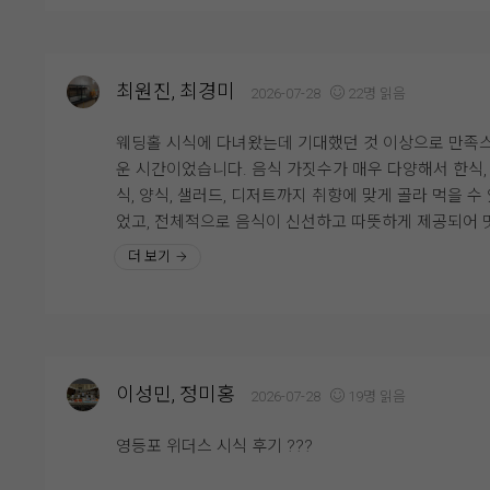
톤(계절 꽃에 따라 변동)의 화려한 꽃장식 덕분에 본식 
충족한 곳이 바로 웨딩그룹영등포였습니다. 직접 상담
냅 사진이 정말 잘 나올 것 같더라고요. 하객분들을 위
받아보니 직원분들도 친절하게 설명해 주셨고 궁금한 
핑거푸드와 음료 세팅 같은 세심한 디테일도 무척 돋보
도 하나하나 세심하게 안내해 주셔서 신뢰가 갔어요. 홀
습니다.
최원진, 최경미
2026-07-28
22명 읽음
위기도 고급스럽고 밝은 느낌이라 첫인상부터 좋았고, 
??? 맛 보장 뷔페 연회장 & 편리한 동선연회장은 하객
선도 깔끔해서 하객분들이 이용하시기에도 편리하겠다
만족도가 가장 높은 맛있는 뷔페식으로 제공됩니다. 음
웨딩홀 시식에 다녀왔는데 기대했던 것 이상으로 만족
생각이 들었습니다. 여러 곳을 비교해 본 끝에 가장 만
가짓수도 많고 실시간으로 조리되는 즉석 음들이 많아
운 시간이었습니다. 음식 가짓수가 매우 다양해서 한식,
러운 곳이라 망설임 없이 계약하게 되었고, 결혼식 당일
음식 퀄리티 걱정은 안 해도 되겠더라고요. 교통편도 5
식, 양식, 샐러드, 디저트까지 취향에 맞게 골라 먹을 수
정말 기대되고 있습니다.
선 영등포시장역 4번 출구에서 도보 1~3분 거리라 너무
었고, 전체적으로 음식이 신선하고 따뜻하게 제공되어 
리해서 마음에 쏙 들었어요. 추가로 한복과 메이크업 
있게 즐길 수 있었습니다. 특히 메인 요리의 맛과 퀄리
더 보기
다 한 빌딩 안에 모여 있어서 당일 혼주 동선과 편리함
좋아 하객분들도 충분히 만족하실 것 같다는 생각이 들
너무 좋을 것 같습니다!
습니다. 스테이크가 정말 정말 마싯었어요!! 직원분들도
식이 부족하지 않도록 수시로 확인하며 빠르게 채워 주
고, 빈 접시를 바로 정리해 주시는 등 서비스도 매우 친
고 세심했습니다. 홀 내부도 깔끔하게 관리되어 있어 
이성민, 정미홍
2026-07-28
19명 읽음
하는 동안 쾌적한 분위기를 느낄 수 있었습니다. 결혼식
일 소중한 하객분들께 맛있는 식사를 대접할 수 있을 것
영등포 위더스 시식 후기 ???
아 더욱 기대가 되었고, 전반적으로 음식과 서비스 모두
족스러운 시식이었습니다. 주변에 추천하고 싶을 만큼 