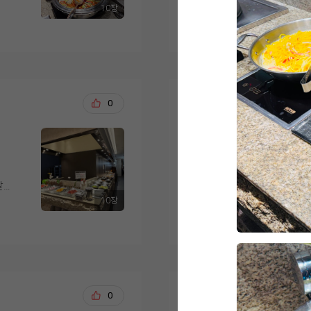
크가 부드럽게 구워져 
10장
식·
맛
더 보기
님께서는 전복죽이 특
층 구성도 마음에 들었
루
먼저 음식 가짓수가 다
식사
다른 뷔페에서는 본 적
3~5층 연회장, 10층
길
있을 것 같았습니다. 한
회는
데 기대 이상이었다고 
·행정실로 되어 있어서
없
저트까지 골고루 준비
홀
로 우삼겹 샐러드가 가
는 구조였거든요.
지
끔하게 진열되어 있어 
고기를 좋아하지 않는
리는 부드럽고 촉촉했으
고, 드레싱이 채소와 
송용석, 석정애
0
20
무엇보다 결정적이었던
이 맛있게 먹을 수 있
더 가져다 먹었을 정
랑 사전 안내로 각 홀
도
은 온도가 잘 유지되어
저희도 드디어 위더스 입
직접 골라볼 수 있었는
시는
아 있어 만족스러웠습
한 가지 아쉬운 점을 
웨딩홀을 보고 여러군
마음을 정했어요. 층고
너에
세서 어머님들이 조금 
러운 홀컨디션에 섬세
천장이 격자 대들보처럼
 후
디저트 코너도 인상적
명 모두 만족스러운 
달전
더스는 웨딩홀도 기가막힌데
보면 그리너리하고 꽃
무
음료가 준비되어 있어
10장
게도
음식이 도레미쳣습니다
끔한 채플식 분위기가 
더 보기
을
으로 음식 간이 과하지
식사 후에는 마침 저
입짧은 제 남편 3접시
진로드 연출 덕분에 사
두 부담 없이 드실 수 
홀도 여유롭게 둘러볼 
원래면 한접시에 휘청
조명·음악까지 실제로
샹들리에와 수많은 꽃
 유
요..?결혼식에 중요한
낌을 미리 그려볼 수 
.
무엇보다 직원분들의 
었고, 신부 입장 때 
비되
같이 다녀왓는데 세상
요.
로
비어 있는 곳은 바로 
고 나니 결혼한다는 게
거의 미슐랭 입맛을 
었
리해 주셔서 쾌적하게
박태욱, 정조원
0
20
같은 마음이셨다고 하네
렷어요ㅋㅋㅋㅋㅋㅋ
이런 이유들로 웨딩그
다
친절하게 응대해 주시