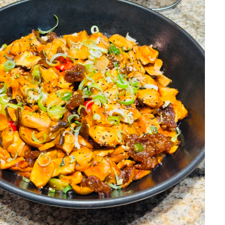
 높고 버진로드가 길었으면 좋겠다.
상담받을때부터 너무 친절하고 상세히 설명
 이동하거나 식사하기에 더욱 편했을
 어둡진 않았으면 좋겠다 생각했었는
과정이었어요!!!!!
도 조금 더 다양했다면 식사의 마무리
????
것이라는 생각이 들었습니다.
곳이였어요!!
0
26-07-28
23명 읽음
은 정말 작은 아쉬움에 불과했습니
 운영되는 단독홀이고, 전체적으로 생
장 중요하게 생각했던 것 중 하나가
하지 않으면서 고급스럽더라구용
 그래서 본식을 앞두고 웨딩그룹 위
 만큼, 주위 분들도 맛있다를 남발
다녀왔는데, 전체적으로 기대 이상이
하면서 가장 중요하게 생각했던 것
은 퀄리티의 음식은 기본인데, 그 기
,
10장
딩홀이었습니다.
가 높다는 후기가 많았고, 연회장을
 맞춰 방문했고, 직원분들이 친절하
의 즐거움으로까지 이어지길 바라며!
음식 구성과 공간이 깔끔하게 관리되
주셔서 첫인상부터 좋았어요. 연회장
습니다.
습니다.
 있었고, 음식도 정갈하게 진열되어
대가 많이 됩니다!
음직스러웠습니다.
0
26-07-28
20명 읽음
원분도 정말 친절하셨습니다.
은 음식 종류가 정말 다양하다는 것
 있었고, 타이밍 좋게 조명도 어떻게
 양식, 일식은 물론 샐러드와 디저트
 있는 예신이라 결혼식 준비의 마지
주셨어요!
 있어서 남녀노소 누구나 만족할 수
으로 위더스 영등포 시식에 다녀왔습
기도 했었고, 위더스 뒤에 더 다녀올
 특히 갈비찜과 스테이크는 부드럽고