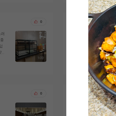
스
홀을 선택할때, 층고가
제발 강추!!!!!!! 
을
더 넓었으면 하객들이
한
어두운 홀이지만 너무
해주셔서 더 설레는 준비
부분
것 같고, 디저트 종류
였
데
감사합이다 위더스????
 분
까지 더욱 완벽했을 
저희 생각과 딱 맞는 
윤종균, 김아름
0
20
동
들의
는
하지만 이러한 부분들
식
한 층에 한 개의 홀만
스러
웨딩을 준비하면서 가
족스
다.
서
화 장식과 조명도 과
 중
바로 하객 식사였어요.
도
다수가 선택한 위더스인
호
 있
더스 영등포 시식에 
해 주셨구요.
 편
그리고 결혼식을 준비
맛
라 만족스러웠습니다.
요즘 고물가 시대에 좋
샵이
중 하나가 식사였는데
10장
티가
더 보기
본을 잘 지켜주는 웨
이
위더스는 음식 만족도
었
시식은 예약한 시간에
저희의 선택이 하객들
직접 둘러봤을 때도 
 음
게 자리까지 안내해 
식 준비를 잘 마쳐보겠
고 있다는 느낌을 받았
셨
은 깔끔하게 관리되고
아직 시식 전이지만 기
절하
있어 보기만 해도 먹
식사
김동현, 김해인
0
20
상담을 진행해주신 직
 당
가장 마음에 들었던 점
웨딩홀도 실제로 볼 수
 같
이었어요. 한식, 중식,
8월 말 예식을 앞두고
되는지 상세하게 보여
 만
까지 골고루 준비되어
막 점검을 하는 마음
웨딩홀 투어를 많이 가
좋
있을 것 같았습니다.