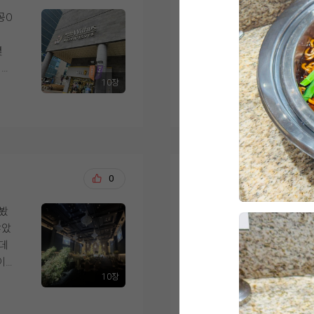
로도 남겨 함께 첨부합
저도 이제 나이가 나
로 좋은 선택이었다고 
들을 세심하게 배려해
공O
영등포 위더스 계약 후
웠고, 9월 본식이 더
할
녀봣는데 솔직히 코스
족들
고 뷔페중에서도 고르
럽
시식을 마치고 나니 
몇
결혼 준비를 시작하면
식이 깔끔하고 정갈하
서
다는 생각이 들었습니다
서
었습니다.
접시에 다담아 한꺼번
당
분위기까지 전체적으로
10장
디어
더 보기
에 10개는 들어야할
겠다
게 식사하시며 좋은 기
 고
가장 중요하게 생각했던
은
먹고퍼오고 하느라 
스
다. 결혼식을 준비하
리
사?였습니다.
전 제가 이렇게 부지
시
중요하게 생각하신다면
여러 웨딩홀을 직접 
요즘 식보다 음식에 
간이
싶습니다.
은
위더스 메리엘홀로 계
은
음식이 제일 신경쓰였
우러
ㅎㅎ
이렇게 완벽한걸 괜한
김강, 이정희
0
2026-
급스
가장 마음에 들었던 
다들 하루뿐이고 한번뿐
 신
영등포시장역과 영등포
위더스!!!!
녀봤
결론부터 말씀드리자면
연
로 오시는 하객분들이 
1.합리적인가격!!!!!
않았
습니다.
서
건물도 워낙 눈에 잘 
2.맛있는 음식!!!!!!
는데
저희는 신랑신부, 양
다.
수 있다는 점이 좋았습
3.단독건물!!!!
이
무엇보다 층별로 분리
클
4.넓은 주차장!!!!!
10장
느낌
음식 역시 기대 이상으
더 보기
홀을 둘러보면서는 높
5.직원분들의 친절함!!!!
지
핑크
실제로 들어가 보니 
건을
개인적인 욕심을 조금 