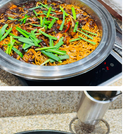
니다. 시식과 홀 투어 모두 만족스러
이인지라 결혼식 열심히 참석해서 다
생각해요!
 주실 것이라는 믿음이 들었습니다.
기입니다 :)
욱 기대되는 하루였습니다.
요리로 나오는곳보단 뷔페를 선호햇
자면 위더스가 일등이랄까요 모든 음
위더스 영등포를 선택하길 정말 잘했
서 가장 먼저 알아본 것이 웨딩홀이
고 보기만 해도 배가고플정도였고 한
. 음식의 맛과 종류, 서비스, 연회장
에 다 먹고싶은데 그럼 접시를 한번
 만족도가 높았고, 하객분들도 맛있
10장
거같아서
억을 남기실 것 같아 더욱 기대됩니
 건 교통, 하객분들이 만족하실 식
세상바빳어요
시는 예비 신랑·신부님들께도 음식을
런한 사람인줄 몰랏ㅎㅎㅎㅎ
 한 번쯤 시식해 보시길 추천드리고
투어해 봤지만, 최종적으로는 영등포
엄청난 포커스를 두는 시점이라
약하게 되었어요.
는데 뭐하러 신경썻나 싶었어요ㅜㅜ
 걱정ㅜㅜㅋㅋㅋㅋㅋㅋ
0
07-28
20명 읽음
부분은 교통과 접근성이었습니다.
인 웨딩홀 고르시려면!!
역 모두 이용할 수 있어 대중교통으
, 양가 부모님 모두 매우 만족하셨
편하게 방문하실 수 있을 것 같았고,
띄어서 처음 오시는 분들도 쉽게 찾을
가 부모님까지 모두6명이 갔는데
니다.
된 연회장 덕분에 동선이 편리했고,
10장
로 퀄리티가 좋았어요.
은 층고가 가장 인상적이었습니다.
??
사진보다 훨씬 웅장한 느낌이었어요!
보태자면, 테이블 간 간격이 조금만