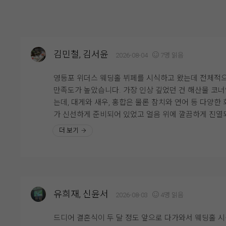
김민철, 김서윤
2026-08-04
7명 읽음
영등포 위더스 웨딩홀 뷔페를 시식하고 왔는데 전체적
만족도가 높았습니다. 가장 인상 깊었던 건 해산물 코
는데, 대게와 새우, 홍합은 물론 참치와 연어 등 다양한 
가 신선하게 준비되어 있었고 얼음 위에 깔끔하게 진열
어 있어 보기에도 좋았습니다. 회도 두툼하게 썰려 있어
더 보기
감이 좋았고 비린내 없이 신선해서 여러 번 가져다 먹
니다.
한식 코너도 다양하게 구성되어 있었는데 김치와 무침류
쌈채소 등 기본 반찬이 정갈하게 준비되어 있었고, 전체
유희재, 신윤서
2026-08-03
4명 읽음
으로 간이 자극적이지 않아 부담 없이 즐길 수 있었습니
음식이 비어 있는 경우도 거의 없었고 직원분들이 계속
드디어 결혼식이 두 달 정도 앞으로 다가와서 웨딩홀 
서 채워주셔서 마지막까지 깔끔한 상태가 유지되는 점