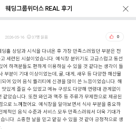
웨딩그룹위더스 REAL 후기
진
0
2026-05-16
37명 읽음
웨딩홀 상담과 시식을 다녀온 후 가장 만족스러웠던 부분은 전
ERVATION
GUIDE
LOCATION
고 세련된 시설이었습니다. 예식장 분위기도 고급스럽고 동선
 있어 하객분들도 편하게 이용하실 수 있을 것 같다는 생각이 들
사 부분이 기대 이상이었는데, 굴, 대게, 새우 등 다양한 해산물
비되어 있어 음식 퀄리티에 신경을 많이 쓴 느낌이었습니다. 해
 맛있게 즐길 수 있었고 메뉴 구성도 다양해 연령대 관계없이
것 같았습니다. 또한 와인과 맥주 등 주류가 무제한으로 제공된
장점으로 느껴졌어요. 예식장을 알아보면서 식사 부분을 중요하
 전체적인 음식 수준과 서비스 모두 만족스러워서 더욱 기대가
What's New
습니다. 소중한 날을 믿고 맡길 수 있을 것 같아 긍정적으로 생
.