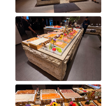
을할수있어요홀내부뿐만아니라하객분들이기다리시는로
비도 넓고창이있어답답해보이지않았답니다이런여러가
지이유들로웨딩그룹위더스영등포점을선택하게되었고상
담해주셨던분도너무친절하게저희한테맞춰서잘상담해주
후기가 도움이 되었나요?
0
셨어요그리고예식준비는오래전부터준비하기때문에일정
이헷갈리고까먹을때도있는데까먹지않게문자까지넣어주
시니준비할때도든든하게준비할수있었어요제후기보시고
이용주, 김미혜
2026-08-09
17명 읽음
예식장선택할때도움이되었으면좋겠네요
결혼 준비 시작한 지가 엊그제 같은데,
벌써 시식 날이 다가왔지 뭐예요!
예식 1개월 전쯤 되니까 웨딩홀에서
시식 일정 안내 문자가 딱 오더라고요
더 보기
카톡으로는 예약이 안된다고 해서
전화로 총 6명 예약했구요
(양가부모님/예비부부(지인)/신랑/신부)
시간은 정해져 있더라구요
+8