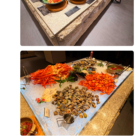
실크쪽 드레스가 잘 어울릴것같아서 어두운 홀의 예식장
+8
과일은 총 5가지로
을 제외했고 꽃이많은 밝은 홀이나 따뜻한 느낌에 브라운
계절 메뉴로 바뀌는 부분이 있다고
색이 있는 채플 느낌이 어울릴것같다는 생각을 했는데 개
얘기 들었던 것 같아요!
인적으로 제가 다녀와본 채플풍의 식장은 버진로드가 하
저희는 여름이라 수박이 있었는데
객들좌석과 같은 높이에 있다보니 주인공인 여자친구가
달고 맛있더라구요!
잘 안보일것같아서 아쉬울것 같았습니다. 위더스의 아모
후기가 도움이 되었나요?
1
르홀은 보자마자 높은 층고와 다른 예식장처럼 버진로드
해산물 코너
와 죄석과의 단차가 있었고 플라워 장식, 샹들리에가 많
평소에 해산물 귀신인 제가 가장 눈여겨본 구역인데요!
아 화려하고 웅장한 느낌도 가지고 갈 수 있어서 딱 여기
뷔페 다닐 때 어르신들이
박원조, 안다영
2026-08-08
9명 읽음
다!!! 라는 생각이 들었습니다.
제일 먼저 발길을 돌리시는 곳이
26년 8월 7일! 제가 가보고 싶은 웨딩홀이라, 예비신랑한
바로 이 해산물 코너잖아요?
영등포위더스는 이미지로 보는것과 실물의 차이가 있을
테 가보자고 해서 다녀왔습니다.
위더스는 홍게, 문어, 소라, 굴, 제철 회까지
수 있고 주차가 아쉬웠다는 글도 있었기에 객관적인 판단
홈페이지로 직접 방문 예약문의를 해서 상담을 받았는데
알차게 구성되어 있어서
을 할수 있도록 체크했었습니다. 주차장은 7월 말이라 그
요. 방문홀투어부터 꼼꼼한 상담해주셨습니다.
부모님도 정말 만족스러워하셨어요.
런지 매우 매우 충분할정도록 주차 자리가 많았고 내년 6
엘린홀과 메리엘홀 2개를 픽해서 보여주셨는데, 엘린홀
'음식 신선하고 신경 많이 썼네' 하시는 말씀에
더 보기
월에 첫번째 식이라 주차걱정은 하나도 안해도 되겠다 싶
에 이미 꽂혀버려서 계속 예쁘다 연발을 했어요...!
내심 속으로 뿌듯했답니다
더군요. 그리고 지하철 영등포시장역 바로 옆, 버스정류
예랑이도 한번뿐인 웨딩이니 좋은 곳으로 하라고 기꺼이
장 바로 앞 이라는 대중교통의 장점도 있었어요.
말해줬고! 바로 당일 계약을 했습니다:)
초밥코너