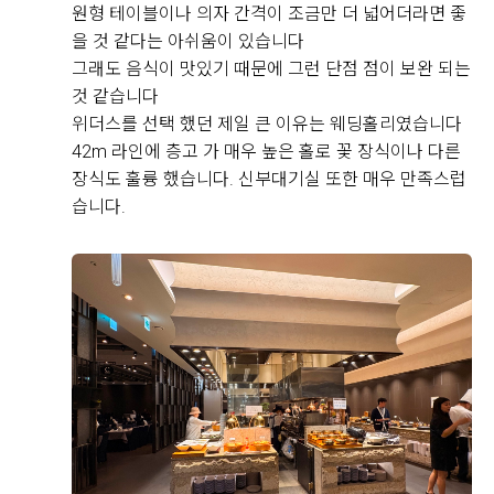
직접 작성해주신 소중한 후기
원형 테이블이나 의자 간격이 조금만 더 넓어더라면 좋
을 것 같다는 아쉬움이 있습니다
그래도 음식이 맛있기 때문에 그런 단점 점이 보완 되는
Real 후기 쓰기
것 같습니다
위더스를 선택 했던 제일 큰 이유는 웨딩홀리였습니다
42m 라인에 층고 가 매우 높은 홀로 꽃 장식이나 다른
조완동, 문수민
장식도 훌륭 했습니다. 신부대기실 또한 매우 만족스럽
2026-08-09
10명 읽음
습니다.
안녕하세요! 이번에 웨딩그룹위더스영등포점에서 예식
하게된신부입니다위더스말고도여러군데웨딩홀을투어했
었는데요그전예식장들은아쉬운점이한가지씩있었어요하
지만웨딩그룹위더스영등포점은들어서자마자만족했던점
은엘레베이터가많았던점입니다결혼식장가면간혹엘레베
더 보기
이터는적고사람은많아서엘레베이터기다리는시간도길었
는데여기는엘레베이터가많기때문에기다릴걱정이없겠다
라고생각했어요그리고사진에서보다시피층고가엄청높아
요그래서그런가엘레베이터내리자마자답답하지않고탁트
여보였답니다그리고어두운조명에맞는꽃장식과커튼뒤로
+8
신부입장을할수있어서더욱더돋보이고특별하게신부입장