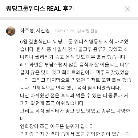
웨딩그룹위더스 REAL 후기
하주형, 서진영
2026-05-28
40명 읽음
6월 결혼식인데 웨딩 그룹 위더스 영등포 시식 다녀왔
습니다. 한식 중식 일식 양식 골고루 종류가 있었고 하
나하나 퀄리티가 좋고 음식 맛도 매우 훌륭 했습니다.
What's New
레드와인은 부담스럽지 않은 음식과 잘 어울리는 너무
달지 않은 맛이 었고 화이트와인이나 맥주도 맛있었습
니다. 그리고 마지막으로 먹었던 디저트 또한 훌륭 했습
이벤트 & 프로모션
위더스 Real 후기
니다. 전체적으로 만족 했던 음식 퀄리티였습니다.
다만 아쉬웠던 점은 후식과 먹을 수 있는 티 종류나 커
피가 없던게 조금 아쉬웠습니다.
웨딩그룹위더스 REAL 후기
그리고 음식 퀄리티가 좋고 맛도 맛있고 종류도 다양한
Withus
2,182
Real Review
데
연회장이 조금 어두운 분위기 입니다
웨딩그룹위더스 고객님들께서
의자랑 의자 간격이 좁아서 조금 답답한 감이 있습니다