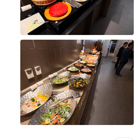
장함과 감탄을 잊을 수 없었고, 미래 아내가 주인공으로
메인 메뉴들 외에도
요한 부분을 꼼꼼하게 안내해 주신 점도 좋았습니다. 상
집중받았으면 좋겠어서 저희는 처음 투어했던 위더스 아
뷔페 메뉴가 정말 끝도 없이 펼쳐져 있더라고요!
담을 받으면서 결혼 준비에 대한 막연한 걱정도 많이 줄
+8
모르홀로 계약을 진행했답니다 ??
바삭바삭하게 갓 튀겨낸 튀김류부터
었고, 무엇보다 담당해 주시는 분께서 끝까지 세심하게
노릇노릇 구워진 피자,
챙겨주실 것 같다는 믿음이 생겨 계약을 결정하게 되었습
긴글읽어주셔서 감사합니다.
따끈한 국물이 일품인 국수 코너까지...?
니다. 아직 준비해야 할 과정이 많이 남아 있지만 시작부
셰프님들이 즉석에서 정성껏 조리해 주시는
터 기분 좋게 준비할 수 있어서 만족스럽습니다. 앞으로
음식들이 많아서 골라 먹는 재미가 엄청났어요
진행될 촬영과 본식까지 좋은 추억으로 남을 수 있기를
후기가 도움이 되었나요?
0
기대하고 있습니다. 결혼 준비를 어디서부터 시작해야 할
지 고민하고 계신 예비부부라면 한 번 상담받아보시는 것
시식 Best TOP 3 메뉴
을 추천드리고 싶어요!
김민철, 김서윤
2026-08-04
18명 읽음
1. 스테이크
영등포 위더스 웨딩홀 뷔페를 시식하고 왔는데 전체적으
로 만족도가 높았습니다. 가장 인상 깊었던 건 해산물 코
스테이크는 정말 부드러웠어요
너였는데, 대게와 새우, 홍합은 물론 참치와 연어 등 다양
부모님께서 임플란트 시작한지
한 회가 신선하게 준비되어 있었고 얼음 위에 깔끔하게
얼마 안되셔서 치아가 많이 약한데도
진열되어 있어 보기에도 좋았습니다. 회도 두툼하게 썰려
더 보기
불구하고 고기가 질기지 않아서
있어 식감이 좋았고 비린내 없이 신선해서 여러 번 가져
잘 씹히고 맛있다고 하더라구요
다 먹었습니다.