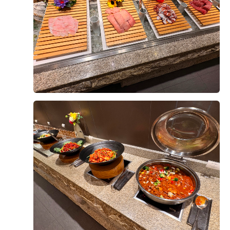
해당 날짜 오전 10시 30분 첫 타임만 가능
다른 선택지가 없어서
시간 조정을 안해도 되니 오히려 좋았습니다.
후기가 도움이 되었나요?
0
도착하면 직원분께서 안내 도와주시고,
앞에 두분께서 식권 받아주십니다.
전유섭, 이하나
2026-08-09
10명 읽음
아직 사람이 없는 시간이라
한산하고 넓어보여요
오늘 양가 부모님을 모시고 영등포 위더스웨딩홀 시식에
다녀왔습니다. 결혼식을 앞두고 가장 궁금했던 부분 중
입구쪽에는 맥주와 와인이 배치 되어있는데
하나가 음식이었는데, 직접 시식해 보니 왜 많은 분들이
무제한 제공이랍니다!
추천하는지 알 수 있었습니다. 연회장은 넓고 쾌적했으며
마음 편하게 드실 수 있어서 좋았어요!
테이블 간격도 여유로워 편안한 분위기에서 식사를 즐길
더 보기
수 있었습니다. 직원분들께서도 친절하게 안내해 주셔서
자, 이제 가장 중요한 건 역시 음식 맛이겠죠?
처음 방문한 부모님들께서도 불편함 없이 이용하실 수 있
었습니다.
디저트 코너
입장하면 바로 보이는 디저트 코너에요.
음식은 한식, 중식, 양식 등 다양한 메뉴가 준비되어 있었