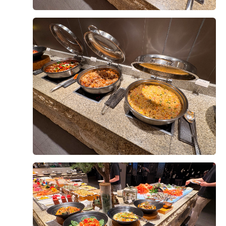
+8
투어 때 '저희 디저트 맛집이에요~' 하고
고 회, 초밥, 해산물, 샐러드, 즉석요리, 양갈비와 같은 인
자부심뿜뿜 하셨는데,
기 메뉴들도 퀄리티가 좋았습니다. 특히 회와 초밥은 신
직접 와서 보니 왜 그렇게 말씀하셨는지
선도가 좋았고, 양갈비는 잡내 없이 부드러워 인상적이었
바로 알겠더라고요!
습니다. 샐러드와 과일 코너도 신선하게 관리되고 있었으
디저트 코너에 알록달록하게 세팅된
며 디저트 종류도 다양해 식사 후 마무리까지 만족스러웠
후기가 도움이 되었나요?
0
케이크랑 타르트를 보는데
습니다.
너무 먹음직스러워서 밥 먹기도 전에
디저트부터 집어 올 뻔했어요 ??
무엇보다 부모님들께서 음식 맛이 좋고 종류도 다양하다
이재훈, 김서현
2026-08-09
10명 읽음
며 만족해하셔서 예비 신랑으로서 마음이 놓였습니다. 하
샐러드 코너
객분들께서도 충분히 만족하실 것 같다는 생각이 들었고,
결혼 준비를 시작하며 플래너님께 밝은 플라워 느낌의 홀
디저트뿐만 아니라 샐러드 코너도
결혼식 당일 소중한 분들께 좋은 식사를 대접할 수 있을
을 말씀드리고, 추천받은 대로 홀을 알아보기 시작했었습
정말 완벽했어요!
것 같아 더욱 기대가 됩니다. 시식을 통해 위더스웨딩홀
니다. 평소 여자친구와 쇼핑을 할때도 여러 옷을 입어보
채소들이 하나같이 다 아삭아삭 신선한 데다
을 선택하길 잘했다는 생각이 들었고, 예식 당일이 기다
면서 잘어울리는걸 찾아주는일을 좋아하던 저로서는 어
색감이 알록달록 알차게 세팅되어 있더라고요.
려지는 뜻깊은 시간이었습니다.
떤 홀에서 가장 돋보일 수 있을지 고민하던 찰나에 리스
더 보기
드레싱 종류도 다양해서
트에 있던 영등포 위더스가 가장 적합한 곳이겠구나 하는
평소에 샐러드 즐겨 드시는 분들이라면
느낌을 받았습니다.
진짜 만족해하실 것 같아요
여자친구가 퍼스널 컬러가 봄웜톤이라 과한비즈보다는
과일 코너