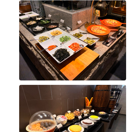
사실 수원에 있는 여러 웨딩홀을 투어하고 계약까지 해놓
광어, 연어, 새우, 장어 초밥부터 롤 종류까지
홀은 이미지보다 훨씬 이쁘다란 생각을 했습니다!
았던 상황인데,
색감까지 맞춰서 깔끔하게 세팅되어 있었어요.
+8
천장고가 높아서 문을 열자마자 앞도되는 듯한 느낌의 웅
위더스에 오자마자 후회되고, 그냥 이 곳부터 와볼껄 싶
알록달록 예쁘게 놓여 있으니까
장함이 있더라구요. 신부 등장부터 모든 연출과 빵빵한
었습니다. 양가 어른들께서도 일단 위치에 너무 크게 만
접시에 담으면서도 기분이 좋더라고요!
사운드를 실제로 연출해주셨는데 마치 뮤지컬을 실제 관
족하시고 사진으로나마 보여드린 홀 느낌이 너무 예쁘고
회도 쫄깃하고 신선해서 한 접시 가득 담아와서
람할 때 처럼 감동을 느낄 수 있었습니다.
좋다고 만족스러워 하시네요. 또 양가 어머님들은 10층
정말 맛있게 먹었습니다.
역동적이었던것이 마음에 쏙들었습니다.^^ 특히 신랑신
한복대여, 1층 헤어&메이크업이 가능해서 동선 상 다른
후기가 도움이 되었나요?
1
부 입장, 행진 시 연출될 샹들리에의 움직임도 너무 예뻤
곳 들리실 필요없어서 그냥 바로
고기 코너
답니다.
한복대여 계약도 했습니다. 너무 편하고 좋을 것 같아서
뷔페의 꽃은 뭐니 뭐니 해도
뿌듯합니다.
역시 즉석에서 구워주는 스테이크 아니겠어요?
그리고 아무래도 식사가 제일 중요할텐데 솔직히 저 뿐만
양승모, 황새미
2026-08-08
11명 읽음
예랑이와의 둘만의 결혼식이 아닌만큼 홀 로비 분위기나
홀린 듯이 달려갔답니다.
아니라 주변 남성 지인들은 호텔식 코스 요리면 실컷 먹
연회장 분위기도 걱정했었는데 전혀 그런 걱정도 안되구
비주얼부터 진짜 대박이었어요!
결혼 준비를 시작하면서 생각보다 알아봐야 할 것도 많고
을수가 없고, 메뉴선택에 있어서 제한이 있는 터라 실망
요. 정말 잘 계약한 것 같습니다. :ㅇ
스테이크 옆에 구운 야채랑 구운 마늘,
업체를 선택하는 과정도 쉽지 않았는데, 여러 곳을 비교
이 크기때문에 130가지 이상 메뉴에 스테이크까지 있는
27년 7월이 예식이지만 얼마안남았는데..! 너무 예쁜 홀
다양한 소스(홀그레인 머스타드, 스테이크 소스 등)까지
해본 후 상담을 받아보니 왜 많은 분들이 선택하는지 알
메뉴 확인하고 ok?? 했습니다. 뷔페 코너 이동동선이 좀
베뉴를 선택할 수 있어서 참 행복해졌습니다.
알차게 세팅되어 있더라고요.
것 같았습니다. 처음 상담할 때부터 친절하고 편안한 분
좁다라는 느낌은 있었는데. 홀이 이뻐서 이정도는 감안할
취향껏 예쁘게 플레이팅해서 가져올 수 있어서
위기에서 진행해 주셔서 부담 없이 궁금한 점들을 물어볼
더 보기
수 있겠다라는 생각이들었습니다.
레스토랑에서 코스 요리 먹는 기분까지 들었어요
수 있었고, 제가 잘 몰랐던 부분까지 하나하나 자세하게
설명해 주셔서 이해하기 쉬웠습니다. 단순히 계약을 권유
위더스홀 이후 3곳을 더 투어했지만, 처음 봤던 홀의 웅
기타 식사 코너
하기보다는 저희가 원하는 스타일과 예산을 고려해서 필