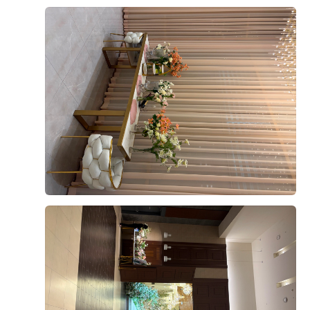
+8
적으로 간이 자극적이지 않아 부담 없이 즐길 수 있었습
니다. 음식이 비어 있는 경우도 거의 없었고 직원분들이
계속해서 채워주셔서 마지막까지 깔끔한 상태가 유지되
는 점도 좋았습니다.
후기가 도움이 되었나요?
0
뷔페 동선도 넓고 쾌적해서 사람들이 몰려도 크게 불편하
지 않았고, 음식 종류도 한식·양식·해산물 등 골고루 갖춰
져 있어 남녀노소 모두 만족할 만한 구성이라고 느꼈습니
강문수, 조효정
2026-08-04
9명 읽음
다. 무엇보다 음식의 신선도와 관리 상태가 좋아 하객분
들도 만족하실 것 같다는 생각이 들었습니다.
위더스 영등포점 아모르홀을 방문한 뒤 상담을 받고 계약
까지 진행했습니다. 여러 웨딩홀을 알아보면서 가장 중요
결혼식은 식사가 중요한 부분인데, 영등포 위더스 뷔페는
하게 생각했던 부분은 홀 분위기와 신부대기실, 실제 예
맛과 종류, 청결까지 모두 만족스러웠던 곳이라 안심하고
식 당일의 이동 동선이었습니다.
하객분들을 모실 수 있을 것 같습니다. 개인적으로는 해
더 보기
산물과 회 코너가 가장 만족스러웠고, 전체적으로 재방문
아모르홀은 전체적으로 밝고 화사한 분위기라 처음 들어
의사가 있을 정도로 만족한 시식이었습니다.
갔을 때부터 마음에 들었습니다. 어두운 홀보다는 자연스
럽고 따뜻한 느낌의 예식을 원했는데, 아모르홀이 제가
생각했던 이미지와 잘 맞았습니다. 홀 내부도 깔끔하게