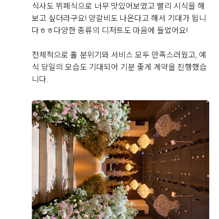
직접 작성해주신 소중한 후기
식사도 뷔폐식으로 너무 맛있어보였고 빨리 시식을 해
보고 싶더라구요! 양갈비도 나온다고 해서 기대가 됩니
다ㅎㅎ다양한 종류의 디저트도 마음에 들었어요!
Real 후기 쓰기
전체적으로 홀 분위기와 서비스 모두 만족스러웠고, 예
식 당일의 모습도 기대되어 기분 좋게 계약을 진행했습
박원조, 안다영
니다.
2026-08-08
6명 읽음
26년 8월 7일! 제가 가보고 싶은 웨딩홀이라, 예비신랑한
테 가보자고 해서 다녀왔습니다.
홈페이지로 직접 방문 예약문의를 해서 상담을 받았는데
요. 방문홀투어부터 꼼꼼한 상담해주셨습니다.
엘린홀과 메리엘홀 2개를 픽해서 보여주셨는데, 엘린홀
더 보기
에 이미 꽂혀버려서 계속 예쁘다 연발을 했어요...!
예랑이도 한번뿐인 웨딩이니 좋은 곳으로 하라고 기꺼이
말해줬고! 바로 당일 계약을 했습니다:)
사실 수원에 있는 여러 웨딩홀을 투어하고 계약까지 해놓
았던 상황인데,
+8
위더스에 오자마자 후회되고, 그냥 이 곳부터 와볼껄 싶