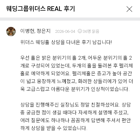
웨딩그룹위더스 REAL 후기
이병헌, 정은지
2026-06-04
36명 읽음
위더스 웨딩홀 상담을 다녀온 후기 남깁니다!
우선 홀은 밝은 분위기의 홀 2개, 어두운 분위기의 홀 2
What's New
개로 구성되어 있었는데, 두개의 홀을 둘러본 후 펠리체
홀로 예약하게 되었어요. 펠리체홀은 층고가 높아 공간
이 넓고 웅장하게 느껴졌고, 화려한 샹들리에가 있어 더
이벤트 & 프로모션
위더스 Real 후기
욱 고급스럽고 아름다운 분위기가 인상적이었습니다.
상담을 진행해주신 실장님도 정말 친절하셨어요. 상담
웨딩그룹위더스 REAL 후기
중 궁금한 점이 생길 때마다 자세하게 설명해 주셨고,
Withus
2,178
Real Review
여러 질문에도 하나하나 꼼꼼하게 답변해 주셔서 편안
하게 상담을 받을 수 있었습니다.
웨딩그룹위더스 고객님들께서