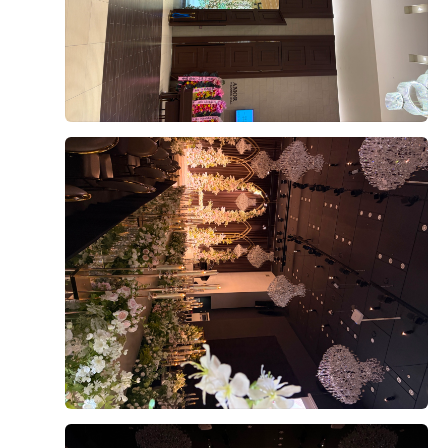
정돈된 느낌이었고, 사진이나 영상으로 보았을 때도 신랑
+8
신부가 화사하게 나올 것 같았습니다.
신부대기실도 답답하지 않고 깔끔했으며, 신부대기실에
서 예식장으로 이동하는 동선도 복잡하지 않아 좋았습니
다. 하객들의 이동과 신랑 신부의 동선이 비교적 편리하
후기가 도움이 되었나요?
0
게 구성되어 있다는 점도 계약을 결정하는 데 도움이 됐
습니다.
유희재, 신윤서
2026-08-03
7명 읽음
상담 과정에서는 궁금했던 부분을 하나씩 설명해 주셨고,
견적과 포함 사항도 이해하기 쉽게 안내받았습니다. 상담
드디어 결혼식이 두 달 정도 앞으로 다가와서 웨딩홀 시
분위기가 부담스럽지 않았고, 저희가 생각했던 조건과 견
식을 하고 왔어요
적도 잘 맞아 최종적으로 계약하게 되었습니다. 실제 예
사실 예식장을 계약할 때 가장 궁금했던 부분 중 하나가
식일까지 남은 준비도 잘 진행해서 밝고 화사한 아모르홀
바로 식사였는데, 직접 시식을 해보니 왜 하객분들이 식
에서 만족스러운 결혼식을 올리고 싶습니다.
사를 중요하게 생각하는지 알겠더라고요.
더 보기
시식은 미리 예약 후 진행됐고, 직원분들께서 친절하게
안내해주셔서 편하게 둘러볼 수 있었어요.