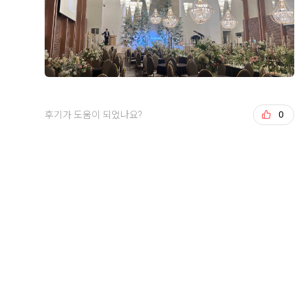
분들도 식사만큼은 만족하시겠다는 생각이 들었습니다.
연회장도 깔끔하고 쾌적했으며, 음식도 안식고 부족한 메
+8
뉴는 바로바로 채워주시고, 빈 접시도 빠르게 정리해 주
셔서 편안하게 식사할 수 있었습니다.
시식 전엔 걱정이 많았으나 직접 시식을 해보니 그런 걱
후기가 도움이 되었나요?
0
정 할필요가 없었네요. 다가오는 본식이 기대됩니다!
후기가 도움이 되었나요?
0
오상철, 이예림
2026-08-02
6명 읽음
웨딩그룹위더스 영등포점으로 계약한 이유를 남겨봐요.
가장 큰 이유는 상담이었어요. 플래너님이 전문성도 있으
시고, 처음이라 헷갈리는 부분들도 이해하기 쉽게 설명해
주셔서 믿음이 갔거든요.
더 보기
두 번째는 웨딩그룹이라 스드메, 한복, 헤어메이크업까지