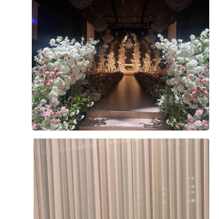
연회장 내부도 넓고 깔끔하게 관리되어 있었고, 테이블
간격도 여유로워서 하객분들이 식사하시기에 불편함이
+8
없을 것 같다는 생각이 들었습니다.
다양한 메뉴가 준비되어 있었는데, 그중에서도 가장 기억
에 남았던 건 양갈비와 회였어요. 먼저 양갈비는 생각보
다 훨씬 부드러웠고 잡내가 전혀 느껴지지 않았어요. 육
후기가 도움이 되었나요?
0
즙도 풍부하고 고기가 촉촉해서 한입 먹자마자 "이건 꼭
다시 먹고 싶다"라는 생각이 들 정도였어요.
웨딩홀 음식이라고 해서 큰 기대를 하지 않았는데, 전문
전재영, 서혜연
2026-08-02
20명 읽음
레스토랑 못지않은 맛이라 정말 만족스러웠습니다.
안녕하세요,
그리고 회도 정말 인상적이었어요. 신선도가 좋아서 비린
결혼식이 얼마 남지 않아 위더스 영등포 웨딩홀 시식에
맛이 전혀 없었고, 식감도 쫄깃해서 계속 손이 가더라고
다녀왔습니다.
요. 평소 회를 좋아하는 편인데, 하객분들도 충분히 만족
하실 것 같았어요. 다른 뷔페 메뉴들도 전체적으로 깔끔
한식, 중식, 양식, 해산물, 샐러드 등 메뉴 구성이 다양했
더 보기
하고 종류가 다양해서 남녀노소 누구나 맛있게 즐길 수
고, 음식마다 맛의 편차가 크지 않아 전반적으로 만족스
있을 것 같았습니다.
러웠습니다.