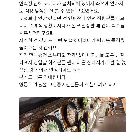
직접 작성해주신 소중한 후기
연회장 안에 모니터가 설치되어 있어서 좌석에 앉아서
도 식장 앞쪽을 잘 볼 수 있는 구조였어요.
무엇보다 인상 깊었던 건 연회장에 있던 직원분들이 모
Real 후기 쓰기
니터로 예식 상황보시다가 신부 입장할 때 같이 박수를
쳐주시더라구요!!!
사소한 것 같아도 그런 모습 하나하나가 웨딩홀 품격을
박원조, 안다영
높여주는 것 같아요!
2026-08-08
5명 읽음
제가 만나뵀던 스튜디오 작가님, 매니저님들 모두 친절
26년 8월 7일! 제가 가보고 싶은 웨딩홀이라, 예비신랑한
하셔서 당일날 하객분들 괜히 마음 상하시거나 할 일 없
테 가보자고 해서 다녀왔습니다.
으실 것 같아서 안심되네요 ㅎㅎ
홈페이지로 직접 방문 예약문의를 해서 상담을 받았는데
본식도 너무 기대됩니다!!!
요. 방문홀투어부터 꼼꼼한 상담해주셨습니다.
영등포 웨딩홀 고민중이신분들께 추천드려요 ㅎㅎ
엘린홀과 메리엘홀 2개를 픽해서 보여주셨는데, 엘린홀
더 보기
에 이미 꽂혀버려서 계속 예쁘다 연발을 했어요...!
예랑이도 한번뿐인 웨딩이니 좋은 곳으로 하라고 기꺼이
말해줬고! 바로 당일 계약을 했습니다:)
사실 수원에 있는 여러 웨딩홀을 투어하고 계약까지 해놓
았던 상황인데,
+8
위더스에 오자마자 후회되고, 그냥 이 곳부터 와볼껄 싶